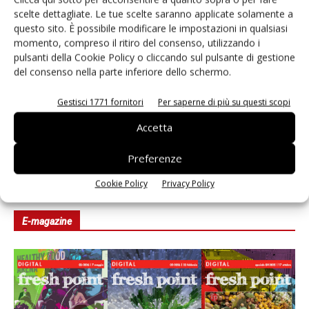
scelte dettagliate. Le tue scelte saranno applicate solamente a
Andamento prezzi ortofrutta in Italia al 27 luglio
questo sito. È possibile modificare le impostazioni in qualsiasi
2026
momento, compreso il ritiro del consenso, utilizzando i
pulsanti della Cookie Policy o cliccando sul pulsante di gestione
del consenso nella parte inferiore dello schermo.
Leonardo Odorizzi: “Dobbiamo creare stupore nel
punto di vendita” #vocidellortofrutta
Gestisci 1771 fornitori
Per saperne di più su questi scopi
L’ortofrutta di Extra Supermercati tra localismo e
Accetta
Ai #Repartofresh
Preferenze
Cookie Policy
Privacy Policy
E-magazine