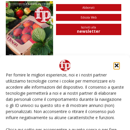
Abbonati
Edicola Web
Iscriviti alla
newsletter
Per fornire le migliori esperienze, noi e i nostri partner
utilizziamo tecnologie come i cookie per memorizzare e/o
accedere alle informazioni del dispositivo. Il consenso a queste
I più visti
tecnologie permetterà a noi e ai nostri partner di elaborare
dati personali come il comportamento durante la navigazione
Spazio Conad: continua la conversione dei punti di
vendita
o gli ID univoci su questo sito e di mostrare annunci (non)
personalizzati. Non acconsentire o ritirare il consenso può
influire negativamente su alcune caratteristiche e funzioni.
Non è una susina: è Metis… e può rivoluzionare la
categoria
Clicca qui sotto per acconsentire a quanto sopra o per fare