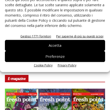
scelte dettagliate. Le tue scelte saranno applicate solamente a
Non è una susina: è Metis… e può rivoluzionare la
questo sito. È possibile modificare le impostazioni in qualsiasi
categoria
momento, compreso il ritiro del consenso, utilizzando i
pulsanti della Cookie Policy o cliccando sul pulsante di gestione
del consenso nella parte inferiore dello schermo.
Andamento prezzi ortofrutta in Italia al 27 luglio
2026
Gestisci 1771 fornitori
Per saperne di più su questi scopi
Apofruit, estate da record per il bio: Canova e
Accetta
ViviToscano crescono a doppia cifra
Preferenze
Cookie Policy
Privacy Policy
E-magazine