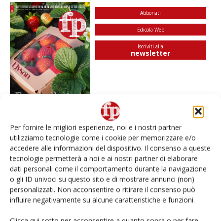
Abbonati
Edicola Web
Iscriviti alla
newsletter
Per fornire le migliori esperienze, noi e i nostri partner
utilizziamo tecnologie come i cookie per memorizzare e/o
accedere alle informazioni del dispositivo. Il consenso a queste
I più visti
tecnologie permetterà a noi e ai nostri partner di elaborare
dati personali come il comportamento durante la navigazione
Spazio Conad: continua la conversione dei punti di
vendita
o gli ID univoci su questo sito e di mostrare annunci (non)
personalizzati. Non acconsentire o ritirare il consenso può
influire negativamente su alcune caratteristiche e funzioni.
L’ortofrutta di Extra Supermercati tra localismo e
Ai #Repartofresh
Clicca qui sotto per acconsentire a quanto sopra o per fare