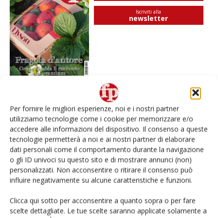
Iscriviti alla
newsletter
Per fornire le migliori esperienze, noi e i nostri partner
I più visti
utilizziamo tecnologie come i cookie per memorizzare e/o
accedere alle informazioni del dispositivo. Il consenso a queste
Spazio Conad: continua la conversione dei punti di
tecnologie permetterà a noi e ai nostri partner di elaborare
vendita
dati personali come il comportamento durante la navigazione
o gli ID univoci su questo sito e di mostrare annunci (non)
Non è una susina: è Metis… e può rivoluzionare la
personalizzati. Non acconsentire o ritirare il consenso può
categoria
influire negativamente su alcune caratteristiche e funzioni.
Clicca qui sotto per acconsentire a quanto sopra o per fare
Andamento prezzi ortofrutta in Italia al 27 luglio
scelte dettagliate. Le tue scelte saranno applicate solamente a
2026