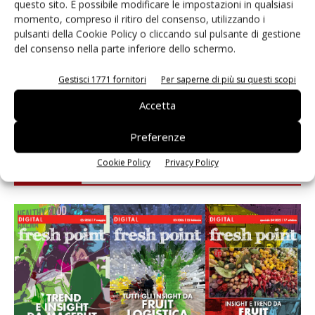
questo sito. È possibile modificare le impostazioni in qualsiasi
momento, compreso il ritiro del consenso, utilizzando i
Leonardo Odorizzi: “Dobbiamo creare stupore nel
pulsanti della Cookie Policy o cliccando sul pulsante di gestione
punto di vendita” #vocidellortofrutta
del consenso nella parte inferiore dello schermo.
Known-You Seed Europa e Consorzio Dolce
Gestisci 1771 fornitori
Per saperne di più su questi scopi
Passione puntano sull’innovazione del cocomero
Accetta
Preferenze
Cookie Policy
Privacy Policy
E-magazine