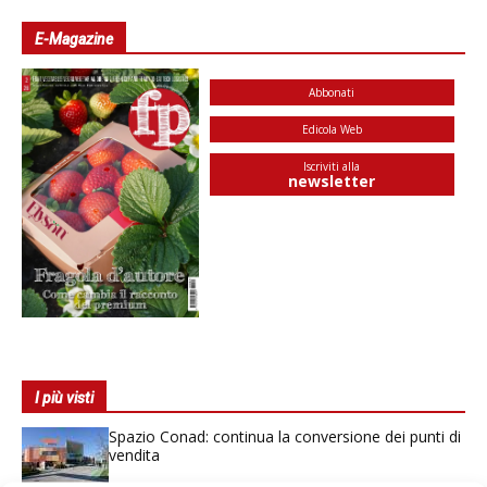
E-Magazine
Abbonati
Edicola Web
Iscriviti alla
newsletter
I più visti
Spazio Conad: continua la conversione dei punti di
vendita