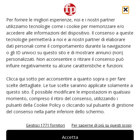
Non è una susina: è Metis… e può rivoluzionare la
categoria
Per fornire le migliori esperienze, noi e i nostri partner
utilizziamo tecnologie come i cookie per memorizzare e/o
L’ortofrutta di Extra Supermercati tra localismo e
accedere alle informazioni del dispositivo. Il consenso a queste
Ai #Repartofresh
tecnologie permetterà a noi e ai nostri partner di elaborare
dati personali come il comportamento durante la navigazione
o gli ID univoci su questo sito e di mostrare annunci (non)
Andamento prezzi ortofrutta in Italia al 27 luglio
2026
personalizzati. Non acconsentire o ritirare il consenso può
influire negativamente su alcune caratteristiche e funzioni.
Leonardo Odorizzi: “Dobbiamo creare stupore nel
Clicca qui sotto per acconsentire a quanto sopra o per fare
punto di vendita” #vocidellortofrutta
scelte dettagliate. Le tue scelte saranno applicate solamente a
questo sito. È possibile modificare le impostazioni in qualsiasi
momento, compreso il ritiro del consenso, utilizzando i
pulsanti della Cookie Policy o cliccando sul pulsante di gestione
del consenso nella parte inferiore dello schermo.
E-magazine
Gestisci 1771 fornitori
Per saperne di più su questi scopi
Accetta