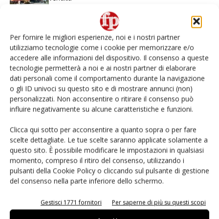
L’ortofrutta di Extra Supermercati tra localismo e
Ai #Repartofresh
Per fornire le migliori esperienze, noi e i nostri partner
utilizziamo tecnologie come i cookie per memorizzare e/o
accedere alle informazioni del dispositivo. Il consenso a queste
Non è una susina: è Metis… e può rivoluzionare la
tecnologie permetterà a noi e ai nostri partner di elaborare
categoria
dati personali come il comportamento durante la navigazione
o gli ID univoci su questo sito e di mostrare annunci (non)
Andamento prezzi ortofrutta in Italia al 27 luglio
personalizzati. Non acconsentire o ritirare il consenso può
2026
influire negativamente su alcune caratteristiche e funzioni.
Clicca qui sotto per acconsentire a quanto sopra o per fare
Apofruit, estate da record per il bio: Canova e
ViviToscano crescono a doppia cifra
scelte dettagliate. Le tue scelte saranno applicate solamente a
questo sito. È possibile modificare le impostazioni in qualsiasi
momento, compreso il ritiro del consenso, utilizzando i
pulsanti della Cookie Policy o cliccando sul pulsante di gestione
del consenso nella parte inferiore dello schermo.
E-magazine
Gestisci 1771 fornitori
Per saperne di più su questi scopi