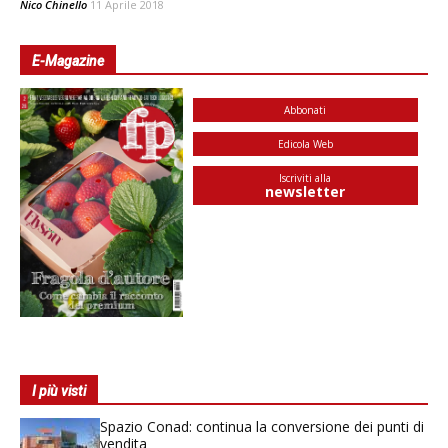
Nico Chinello
11 Aprile 2018
E-Magazine
Abbonati
Edicola Web
Iscriviti alla
newsletter
I più visti
Spazio Conad: continua la conversione dei punti di
vendita