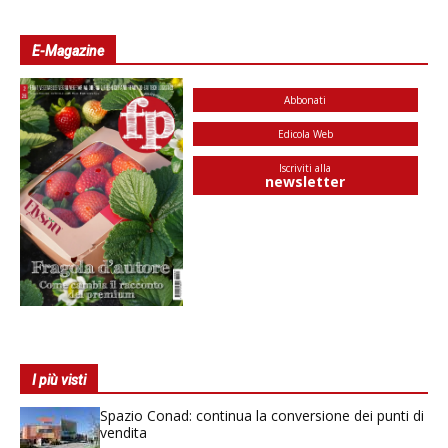
E-Magazine
Abbonati
Edicola Web
Iscriviti alla
newsletter
I più visti
Spazio Conad: continua la conversione dei punti di
vendita