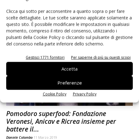
Clicca qui sotto per acconsentire a quanto sopra o per fare
Bösch Boden Spies lancia due nuovi
scelte dettagliate. Le tue scelte saranno applicate solamente a
prodotti salutistici
questo sito. È possibile modificare le impostazioni in qualsiasi
momento, compreso il ritiro del consenso, utilizzando i
Daniele Colombo
4 Aprile 2019
pulsanti della Cookie Policy o cliccando sul pulsante di gestione
del consenso nella parte inferiore dello schermo.
Gestisci 1771 fornitori
Per saperne di più su questi scopi
Accetta
Preferenze
Cookie Policy
Privacy Policy
Pomodoro superfood: Fondazione
Veronesi, Anicav e Ricrea insieme per
battere il...
Daniele Colombo
11 Marzo 2019