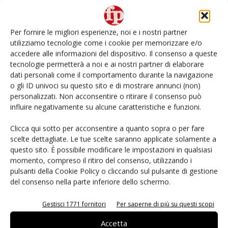
Non è una susina: è Metis… e può rivoluzionare la
categoria
Per fornire le migliori esperienze, noi e i nostri partner
utilizziamo tecnologie come i cookie per memorizzare e/o
Andamento prezzi ortofrutta in Italia al 27 luglio
accedere alle informazioni del dispositivo. Il consenso a queste
2026
tecnologie permetterà a noi e ai nostri partner di elaborare
dati personali come il comportamento durante la navigazione
o gli ID univoci su questo sito e di mostrare annunci (non)
Leonardo Odorizzi: “Dobbiamo creare stupore nel
punto di vendita” #vocidellortofrutta
personalizzati. Non acconsentire o ritirare il consenso può
influire negativamente su alcune caratteristiche e funzioni.
L’ortofrutta di Extra Supermercati tra localismo e
Clicca qui sotto per acconsentire a quanto sopra o per fare
Ai #Repartofresh
scelte dettagliate. Le tue scelte saranno applicate solamente a
questo sito. È possibile modificare le impostazioni in qualsiasi
momento, compreso il ritiro del consenso, utilizzando i
pulsanti della Cookie Policy o cliccando sul pulsante di gestione
del consenso nella parte inferiore dello schermo.
E-magazine
Gestisci 1771 fornitori
Per saperne di più su questi scopi
Accetta