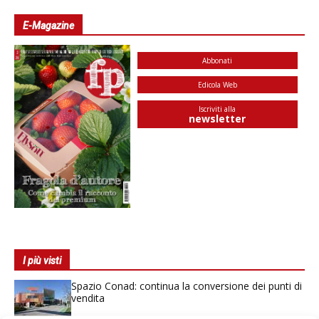
E-Magazine
Abbonati
Edicola Web
Iscriviti alla
newsletter
I più visti
Spazio Conad: continua la conversione dei punti di
vendita