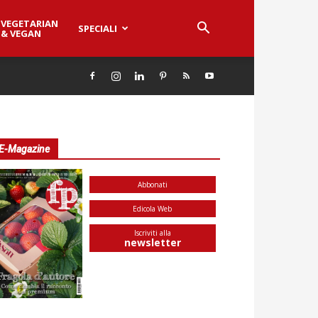
VEGETARIAN
SPECIALI
& VEGAN
E-Magazine
Abbonati
Edicola Web
Iscriviti alla
newsletter