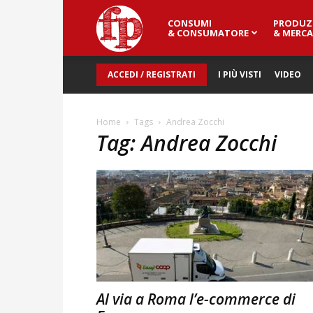
CONSUMI
PRODUZ
Fresh
& CONSUMATORE
& MERCA
ACCEDI / REGISTRATI
I PIÙ VISTI
VIDEO
Point
Home
Tags
Andrea Zocchi
Tag: Andrea Zocchi
Magazine
Al via a Roma l’e-commerce di