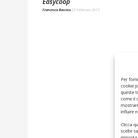
Easycoop
Francesca Baccino
25 Febbraio 2017
Per forni
cookie p
queste t
come il 
mostrare
influire
Clicca q
scelte s
impostaz