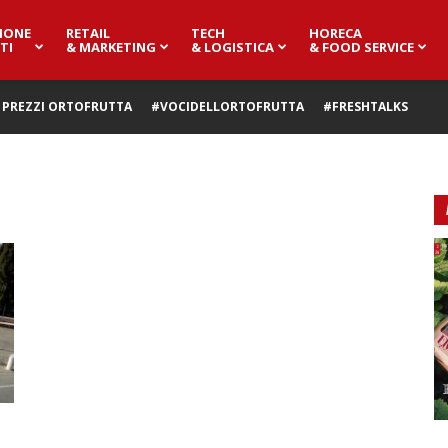
IONE
RETAIL
TECH
HORECA
TI
& MARKETING
& LOGISTICA
& FOOD SERVICE
PREZZI ORTOFRUTTA
#VOCIDELLORTOFRUTTA
#FRESHTALKS