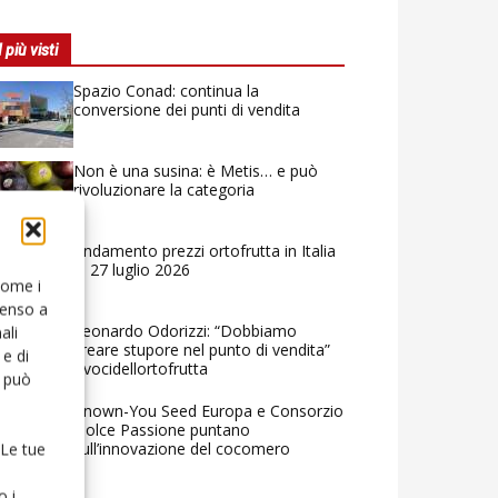
I più visti
Spazio Conad: continua la
conversione dei punti di vendita
Non è una susina: è Metis… e può
rivoluzionare la categoria
Andamento prezzi ortofrutta in Italia
al 27 luglio 2026
 come i
senso a
Leonardo Odorizzi: “Dobbiamo
ali
creare stupore nel punto di vendita”
e di
#vocidellortofrutta
o può
Known-You Seed Europa e Consorzio
Dolce Passione puntano
sull’innovazione del cocomero
 Le tue
o i