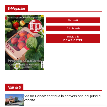
E-Magazine
Abbonati
Edicola Web
Iscriviti alla
newsletter
I più visti
Spazio Conad: continua la conversione dei punti di
vendita