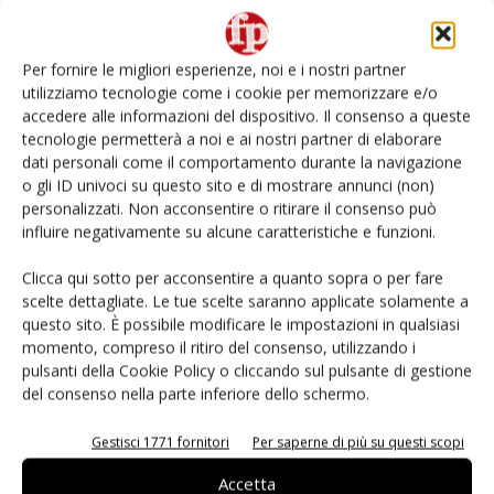
Non è una susina: è Metis… e può rivoluzionare la
categoria
Per fornire le migliori esperienze, noi e i nostri partner
utilizziamo tecnologie come i cookie per memorizzare e/o
L’ortofrutta di Extra Supermercati tra localismo e
accedere alle informazioni del dispositivo. Il consenso a queste
Ai #Repartofresh
tecnologie permetterà a noi e ai nostri partner di elaborare
dati personali come il comportamento durante la navigazione
o gli ID univoci su questo sito e di mostrare annunci (non)
Andamento prezzi ortofrutta in Italia al 27 luglio
2026
personalizzati. Non acconsentire o ritirare il consenso può
influire negativamente su alcune caratteristiche e funzioni.
Leonardo Odorizzi: “Dobbiamo creare stupore nel
Clicca qui sotto per acconsentire a quanto sopra o per fare
punto di vendita” #vocidellortofrutta
scelte dettagliate. Le tue scelte saranno applicate solamente a
questo sito. È possibile modificare le impostazioni in qualsiasi
momento, compreso il ritiro del consenso, utilizzando i
pulsanti della Cookie Policy o cliccando sul pulsante di gestione
del consenso nella parte inferiore dello schermo.
E-magazine
Gestisci 1771 fornitori
Per saperne di più su questi scopi
Accetta