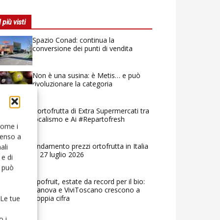
I più visti
Spazio Conad: continua la
conversione dei punti di vendita
Non è una susina: è Metis… e può
rivoluzionare la categoria
L’ortofrutta di Extra Supermercati tra
localismo e Ai #Repartofresh
 come i
senso a
Andamento prezzi ortofrutta in Italia
ali
al 27 luglio 2026
e di
o può
Apofruit, estate da record per il bio:
Canova e ViviToscano crescono a
doppia cifra
 Le tue
o i