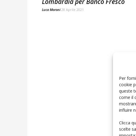
Lombardia per Banco Fresco
Luca Moroni
28 Aprile 2021
Per forni
cookie p
queste t
come il 
mostrare
influire
Clicca q
scelte s
impostaz