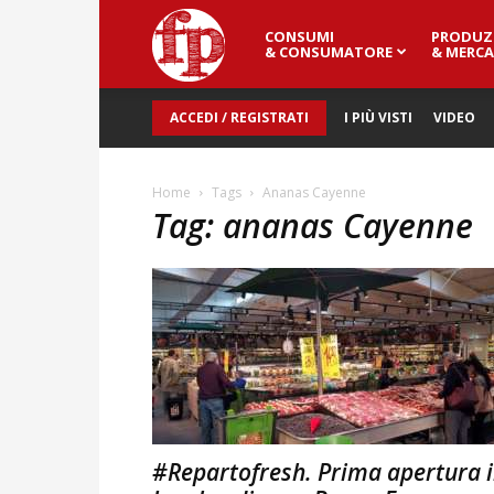
CONSUMI
PRODUZ
Fresh
& CONSUMATORE
& MERCA
ACCEDI / REGISTRATI
I PIÙ VISTI
VIDEO
Point
Home
Tags
Ananas Cayenne
Tag: ananas Cayenne
Magazine
#Repartofresh. Prima apertura 