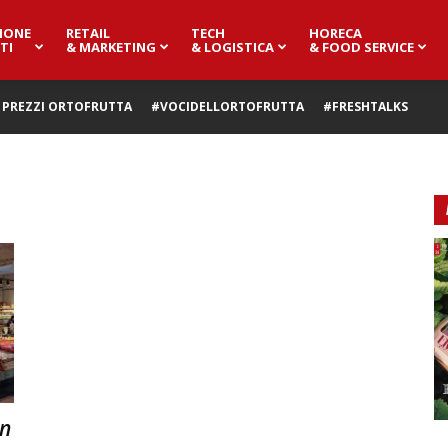
IONE
RETAIL
TECH
HORECA
TI
& MARKETING
& LOGISTICA
& FOOD SERVICE
PREZZI ORTOFRUTTA
#VOCIDELLORTOFRUTTA
#FRESHTALKS
in