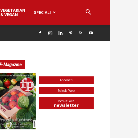
VEGETARIAN
SPECIALI
& VEGAN
E-Magazine
Abbonati
Edicola Web
Iscriviti alla
newsletter