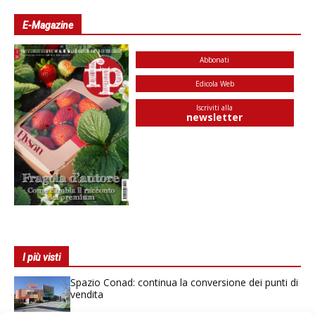
E-Magazine
Abbonati
Edicola Web
Iscriviti alla
newsletter
I più visti
Spazio Conad: continua la conversione dei punti di
vendita