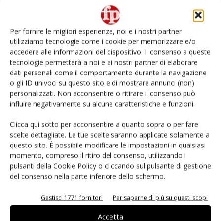
Non è una susina: è Metis… e può rivoluzionare la
categoria
Per fornire le migliori esperienze, noi e i nostri partner
utilizziamo tecnologie come i cookie per memorizzare e/o
L’ortofrutta di Extra Supermercati tra localismo e
accedere alle informazioni del dispositivo. Il consenso a queste
Ai #Repartofresh
tecnologie permetterà a noi e ai nostri partner di elaborare
dati personali come il comportamento durante la navigazione
o gli ID univoci su questo sito e di mostrare annunci (non)
Andamento prezzi ortofrutta in Italia al 27 luglio
2026
personalizzati. Non acconsentire o ritirare il consenso può
influire negativamente su alcune caratteristiche e funzioni.
Leonardo Odorizzi: “Dobbiamo creare stupore nel
Clicca qui sotto per acconsentire a quanto sopra o per fare
punto di vendita” #vocidellortofrutta
scelte dettagliate. Le tue scelte saranno applicate solamente a
questo sito. È possibile modificare le impostazioni in qualsiasi
momento, compreso il ritiro del consenso, utilizzando i
pulsanti della Cookie Policy o cliccando sul pulsante di gestione
del consenso nella parte inferiore dello schermo.
E-magazine
Gestisci 1771 fornitori
Per saperne di più su questi scopi
Accetta