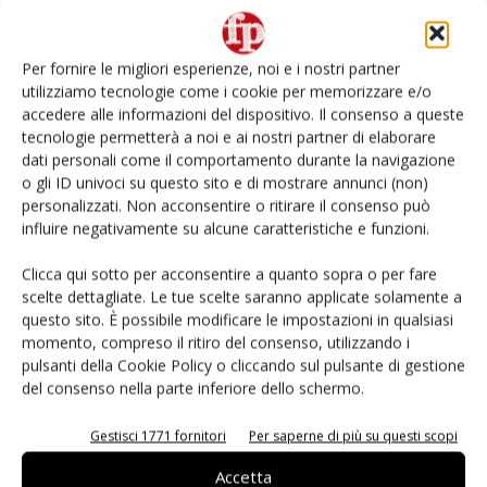
L’ortofrutta di Extra Supermercati tra localismo e
Ai #Repartofresh
Per fornire le migliori esperienze, noi e i nostri partner
utilizziamo tecnologie come i cookie per memorizzare e/o
Non è una susina: è Metis… e può rivoluzionare la
accedere alle informazioni del dispositivo. Il consenso a queste
categoria
tecnologie permetterà a noi e ai nostri partner di elaborare
dati personali come il comportamento durante la navigazione
o gli ID univoci su questo sito e di mostrare annunci (non)
Andamento prezzi ortofrutta in Italia al 27 luglio
2026
personalizzati. Non acconsentire o ritirare il consenso può
influire negativamente su alcune caratteristiche e funzioni.
Apofruit, estate da record per il bio: Canova e
Clicca qui sotto per acconsentire a quanto sopra o per fare
ViviToscano crescono a doppia cifra
scelte dettagliate. Le tue scelte saranno applicate solamente a
questo sito. È possibile modificare le impostazioni in qualsiasi
momento, compreso il ritiro del consenso, utilizzando i
pulsanti della Cookie Policy o cliccando sul pulsante di gestione
del consenso nella parte inferiore dello schermo.
E-magazine
Gestisci 1771 fornitori
Per saperne di più su questi scopi
Accetta