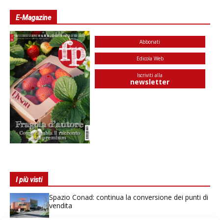
E-Magazine
Abbonati
Edicola Web
Iscriviti alla
newsletter
I più visti
Spazio Conad: continua la conversione dei punti di
vendita