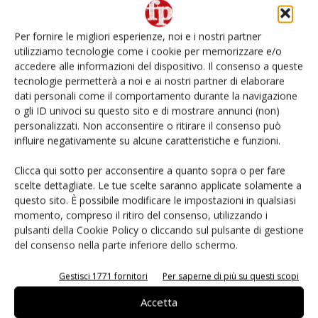
Non è una susina: è Metis… e può rivoluzionare la
categoria
Per fornire le migliori esperienze, noi e i nostri partner
utilizziamo tecnologie come i cookie per memorizzare e/o
Andamento prezzi ortofrutta in Italia al 27 luglio
2026
accedere alle informazioni del dispositivo. Il consenso a queste
tecnologie permetterà a noi e ai nostri partner di elaborare
dati personali come il comportamento durante la navigazione
Leonardo Odorizzi: “Dobbiamo creare stupore nel
o gli ID univoci su questo sito e di mostrare annunci (non)
punto di vendita” #vocidellortofrutta
personalizzati. Non acconsentire o ritirare il consenso può
influire negativamente su alcune caratteristiche e funzioni.
Known-You Seed Europa e Consorzio Dolce
Passione puntano sull’innovazione del cocomero
Clicca qui sotto per acconsentire a quanto sopra o per fare
scelte dettagliate. Le tue scelte saranno applicate solamente a
questo sito. È possibile modificare le impostazioni in qualsiasi
momento, compreso il ritiro del consenso, utilizzando i
pulsanti della Cookie Policy o cliccando sul pulsante di gestione
del consenso nella parte inferiore dello schermo.
E-magazine
Gestisci 1771 fornitori
Per saperne di più su questi scopi
Accetta