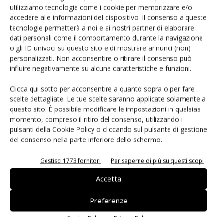
utilizziamo tecnologie come i cookie per memorizzare e/o
accedere alle informazioni del dispositivo. Il consenso a queste
tecnologie permetterà a noi e ai nostri partner di elaborare
dati personali come il comportamento durante la navigazione
Articoli correlati
Di più dello stesso autore
o gli ID univoci su questo sito e di mostrare annunci (non)
personalizzati. Non acconsentire o ritirare il consenso può
Piccoli frutti in Europa e in Italia:
influire negativamente su alcune caratteristiche e funzioni.
evoluzione, tendenze e sfide del settore
Clicca qui sotto per acconsentire a quanto sopra o per fare
scelte dettagliate. Le tue scelte saranno applicate solamente a
questo sito. È possibile modificare le impostazioni in qualsiasi
La corsa delle brassicacee italiane verso
momento, compreso il ritiro del consenso, utilizzando i
l’identità
pulsanti della Cookie Policy o cliccando sul pulsante di gestione
del consenso nella parte inferiore dello schermo.
Ce l’ha il Biorepack? Continua la
Gestisci 1773 fornitori
Per saperne di più su questi scopi
campagna del nuovo marchio volontario
Accetta
Preferenze