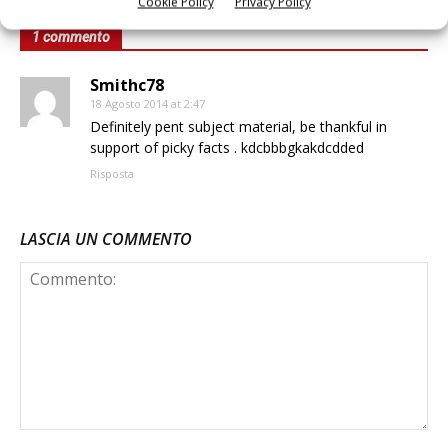
Cookie Policy
Privacy Policy
1 commento
Smithc78
18 Agosto 2014 at 2:47
Definitely pent subject material, be thankful in
support of picky facts . kdcbbbgkakdcdded
Risposta
LASCIA UN COMMENTO