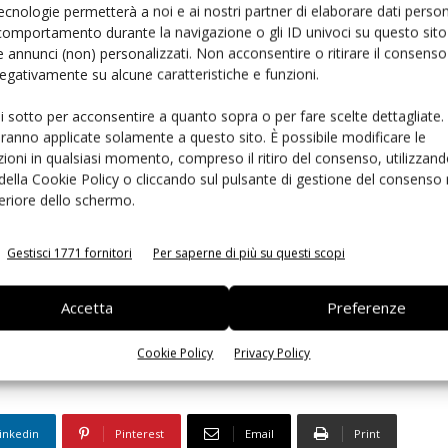
ecnologie permetterà a noi e ai nostri partner di elaborare dati person
Chiquita ha ideato
sei ricette rosa
, naturalmente a
comportamento durante la navigazione o gli ID univoci su questo sito 
zioni nutrizionali fornite da Airc. Tra queste il
frullato
 annunci (non) personalizzati. Non acconsentire o ritirare il consens
cuma, zenzero e banane Chiquita congelate. Ma anche
 negativamente su alcune caratteristiche e funzioni.
 una
pokè
vegana
. Tutte le ricette sono disponibili alla
ui sotto per acconsentire a quanto sopra o per fare scelte dettagliate.
aranno applicate solamente a questo sito. È possibile modificare le
ioni in qualsiasi momento, compreso il ritiro del consenso, utilizzand
 della Cookie Policy o cliccando sul pulsante di gestione del consenso 
rimanere sempre informato
iscriviti alla newsletter
feriore dello schermo.
Gestisci 1771 fornitori
Per saperne di più su questi scopi
Accetta
Preferenze
tumore al seno
Cookie Policy
Privacy Policy
inkedin
Pinterest
Email
Print