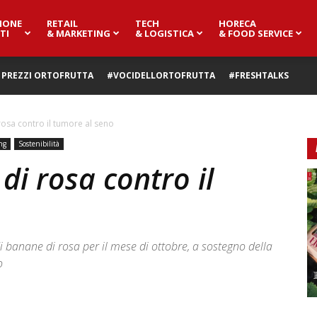
IONE
RETAIL
TECH
HORECA
TI
& MARKETING
& LOGISTICA
& FOOD SERVICE
PREZZI ORTOFRUTTA
#VOCIDELLORTOFRUTTA
#FRESHTALKS
 rosa contro il tumore al seno
ng
Sostenibilità
 di rosa contro il
 di banane di rosa per il mese di ottobre, a sostegno della
o