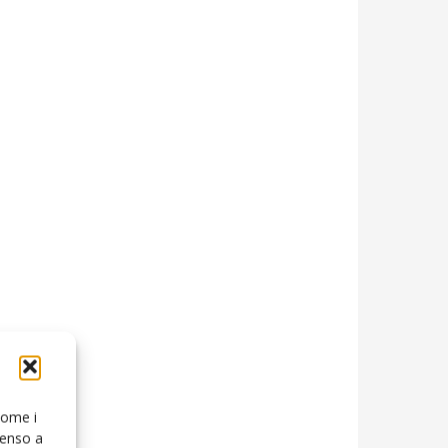
 come i
senso a