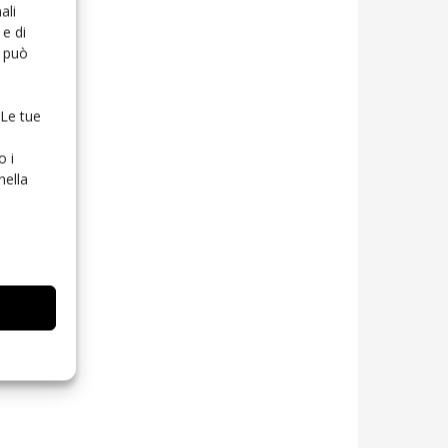
ali
e di
o può
 Le tue
o i
nella