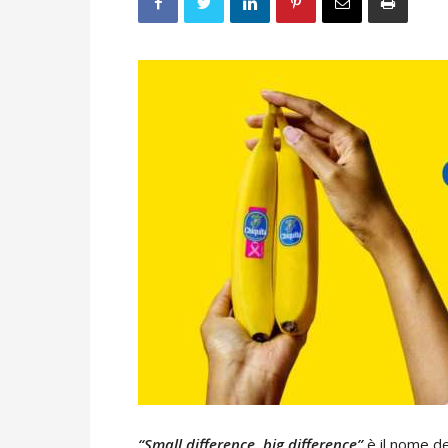
“Small difference, big difference”
è il nome de