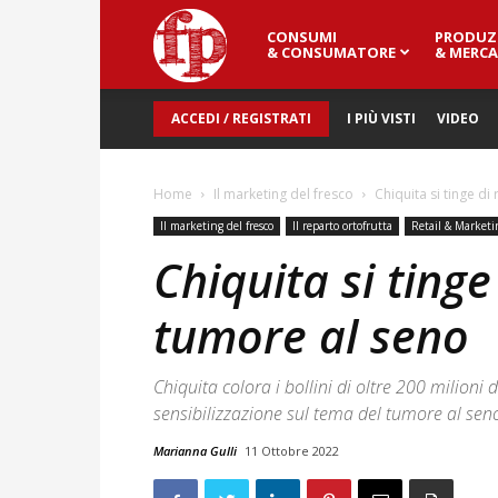
CONSUMI
PRODUZ
Fresh
& CONSUMATORE
& MERCA
ACCEDI / REGISTRATI
I PIÙ VISTI
VIDEO
Point
Home
Il marketing del fresco
Chiquita si tinge di
Magazine
Il marketing del fresco
Il reparto ortofrutta
Retail & Marketi
Chiquita si tinge
tumore al seno
Chiquita colora i bollini di oltre 200 milioni
sensibilizzazione sul tema del tumore al sen
Marianna Gulli
11 Ottobre 2022