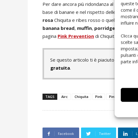
queste t
Per dare ancora più ridondanza al progetto, 
come il 
base di banane e nel rispetto delle raccomanda
mostrare
rosa
Chiquita e ribes rosso o quello con cur
influire
banana bread
,
muffin
,
porridge
e persino
Clicca q
pagina
Pink Prevention
di Chiquita.
scelte s
impostaz
pulsanti
Se questo articolo ti è piaciuto e vuoi 
parte in
gratuita
.
TAGS
Airc
Chiquita
Pink
Pink prevention
Facebook
Twitter
L