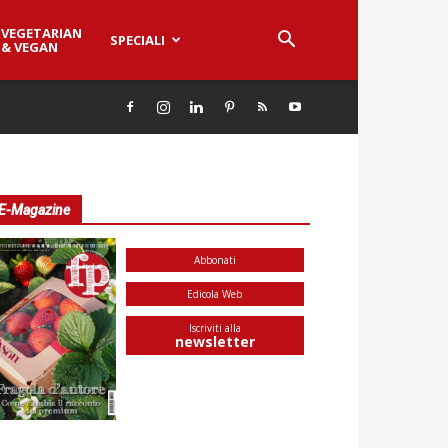
VEGETARIAN
SPECIALI
& VEGAN
E-Magazine
Abbonati
Edicola Web
Iscriviti alla
newsletter