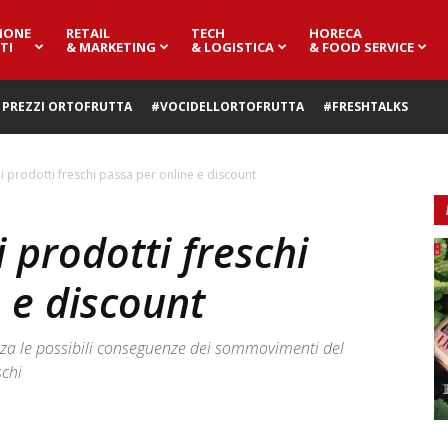
IONE
RETAIL
TECH
HORECA
TI
& MARKETING
& LOGISTICA
& FOOD SERVICE
PREZZI ORTOFRUTTA
#VOCIDELLORTOFRUTTA
#FRESHTALKS
i prodotti freschi passa per online e discount
 prodotti freschi
 e discount
izza le possibili conseguenze dei sommovimenti del
schi