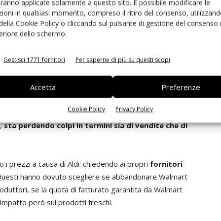
aranno applicate solamente a questo sito. È possibile modificare le
ioni in qualsiasi momento, compreso il ritiro del consenso, utilizzand
sta, adesso non solo ha ampliato l’offerta, ma si è
 della Cookie Policy o cliccando sul pulsante di gestione del consenso 
come le fragole a marchio Driscoll’s, spezie fresche,
feriore dello schermo.
ssivi.
Gestisci 1771 fornitori
Per saperne di più su questi scopi
 prezzi
Accetta
Preferenze
 nonostante sia l’azienda retail più grande del mondo, e
Cookie Policy
Privacy Policy
n essendo nato come specialista del fresco, e vedendosi
o,
sta perdendo colpi in termini sia di vendite che di
 i prezzi a causa di Aldi: chiedendo ai propri
fornitori
Questi hanno dovuto scegliere se abbandonare Walmart
oduttori, se la quota di fatturato garantita da Walmart
impatto però sui prodotti freschi.