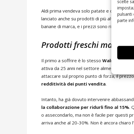
scelte s
impostaz
Aldi prima vendeva solo patate e cipolle in bu
pulsanti
lanciato anche su prodotti di più alta qualità 
parte in
banane di marca, e i prezzi sono rimasti aggre
Prodotti freschi ma a che
Il primo a soffrire è lo stesso
Walmart
, che
attiva da 25 anni nel settore alimentare, no
attaccare sul proprio punto di forza, il prezz
redditività dei punti vendita
.
Intanto, ha già dovuto intervenire abbassando
la collaborazione per ridurli fino al 15%
. 
o assecondarlo, ma non è facile per questi pr
arriva anche al 20-30%. Non è ancora chiaro l’