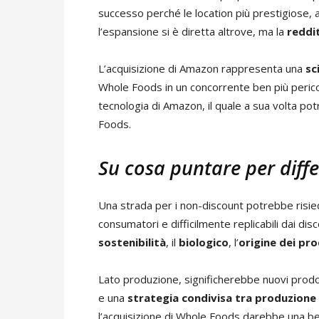
successo perché le location più prestigiose, a
l’espansione si è diretta altrove, ma la
reddit
L’acquisizione di Amazon rappresenta una
sc
Whole Foods in un concorrente ben più pericol
tecnologia di Amazon, il quale a sua volta pot
Foods.
Su cosa puntare per diffe
Una strada per i non-discount potrebbe risie
consumatori e difficilmente replicabili dai dis
sostenibilità
, il
biologico
, l’
origine dei pr
Lato produzione, significherebbe nuovi prodo
e una
strategia condivisa tra produzione
l’acquisizione di Whole Foods darebbe una bell