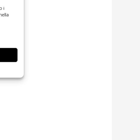
o i
nella