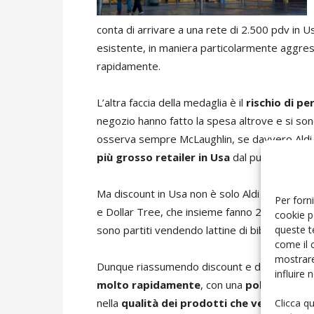
conta di arrivare a una rete di 2.500 pdv in Us
esistente, in maniera particolarmente aggressi
rapidamente.
L’altra faccia della medaglia è il
rischio di pe
negozio hanno fatto la spesa altrove e si so
osserva sempre McLaughlin, se davvero Aldi po
più grosso retailer in Usa
dal punto di vista
Ma discount in Usa non è solo Aldi e Lidl, ci 
Per forni
e Dollar Tree, che insieme fanno 28 mila pdv, 
cookie p
queste t
sono partiti vendendo lattine di bibita e chinca
come il 
mostrare
Dunque riassumendo discount e dollar store
influire
molto rapidamente
, con una
politica di 
nella
qualità dei prodotti che vendono
.
Clicca q