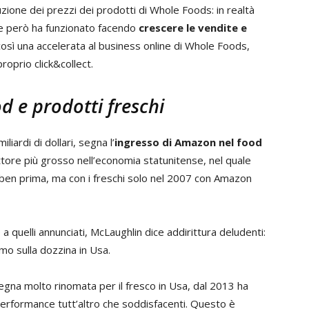
ione dei prezzi dei prodotti di Whole Foods: in realtà
he però ha funzionato facendo
crescere le vendite e
così una accelerata al business online di Whole Foods,
proprio click&collect.
d e prodotti freschi
iardi di dollari, segna l’
ingresso di Amazon nel food
ettore più grosso nell’economia statunitense, nel quale
ben prima, ma con i freschi solo nel 2007 con Amazon
 a quelli annunciati, McLaughlin dice addirittura deludenti:
amo sulla dozzina in Usa.
segna molto rinomata per il fresco in Usa, dal 2013 ha
 performance tutt’altro che soddisfacenti. Questo è