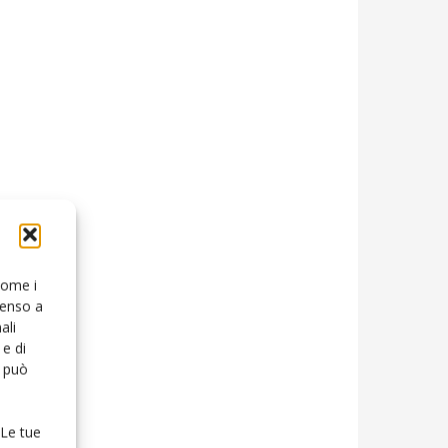
 come i
senso a
ali
e di
o può
 Le tue