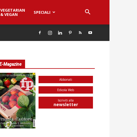
VEGETARIAN
SPECIALI
& VEGAN
E-Magazine
Abbonati
Edicola Web
Iscriviti alla
newsletter