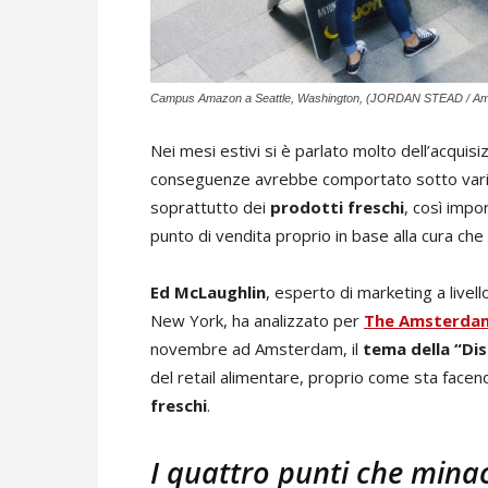
Campus Amazon a Seattle, Washington, (JORDAN STEAD / A
Nei mesi estivi si è parlato molto dell’acquisi
conseguenze avrebbe comportato sotto vari as
soprattutto dei
prodotti freschi
, così impo
punto di vendita proprio in base alla cura che
Ed McLaughlin
, esperto di marketing a livell
New York, ha analizzato per
The Amsterda
novembre ad Amsterdam, il
tema della “Di
del retail alimentare, proprio come sta face
freschi
.
I quattro punti che minac