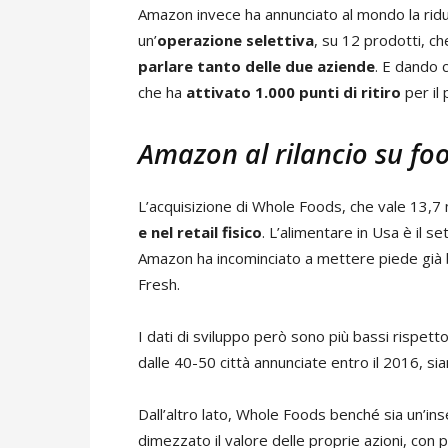
Amazon invece ha annunciato al mondo la riduz
un’
operazione selettiva
, su 12 prodotti, c
parlare tanto delle due aziende
. E dando 
che ha
attivato 1.000 punti di ritiro
per il 
Amazon al rilancio su foo
L’acquisizione di Whole Foods, che vale 13,7 mil
e nel retail fisico
. L’alimentare in Usa è il s
Amazon ha incominciato a mettere piede già 
Fresh.
I dati di sviluppo però sono più bassi rispetto
dalle 40-50 città annunciate entro il 2016, si
Dall’altro lato, Whole Foods benché sia un’in
dimezzato il valore delle proprie azioni, con