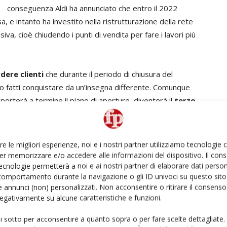
conseguenza Aldi ha annunciato che entro il 2022
a, e intanto ha investito nella ristrutturazione della rete
va, cioè chiudendo i punti di vendita per fare i lavori più
rdere clienti
che durante il periodo di chiusura del
no fatti conquistare da un’insegna differente. Comunque
rterà a termine il piano di aperture, diventerà il
terzo
 della rete di vendita.
sono anche i
“dollar” store
, in particolare Dollar General
re le migliori esperienze, noi e i nostri partner utilizziamo tecnologie
di cui un terzo dotati di reparto freschi. E anche loro
er memorizzare e/o accedere alle informazioni del dispositivo. Il con
ecnologie permetterà a noi e ai nostri partner di elaborare dati person
glieria.
comportamento durante la navigazione o gli ID univoci su questo sito 
 annunci (non) personalizzati. Non acconsentire o ritirare il consens
s sono potenzialmente una minaccia perché
crescono
 negativamente su alcune caratteristiche e funzioni.
prezzo estremamente aggressiva
e crescono anche
ui sotto per acconsentire a quanto sopra o per fare scelte dettagliate.