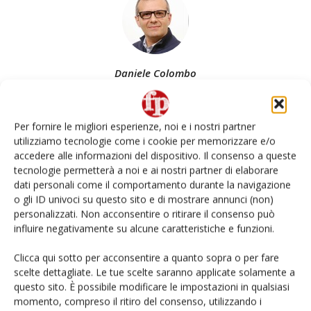
Daniele Colombo
Per fornire le migliori esperienze, noi e i nostri partner
utilizziamo tecnologie come i cookie per memorizzare e/o
Articoli correlati
Di più dello stesso autore
accedere alle informazioni del dispositivo. Il consenso a queste
tecnologie permetterà a noi e ai nostri partner di elaborare
Apofruit, estate da record per il bio:
dati personali come il comportamento durante la navigazione
Canova e ViviToscano crescono a
o gli ID univoci su questo sito e di mostrare annunci (non)
doppia cifra
personalizzati. Non acconsentire o ritirare il consenso può
influire negativamente su alcune caratteristiche e funzioni.
Non è una susina: è Metis… e può
Clicca qui sotto per acconsentire a quanto sopra o per fare
rivoluzionare la categoria
scelte dettagliate. Le tue scelte saranno applicate solamente a
questo sito. È possibile modificare le impostazioni in qualsiasi
momento, compreso il ritiro del consenso, utilizzando i