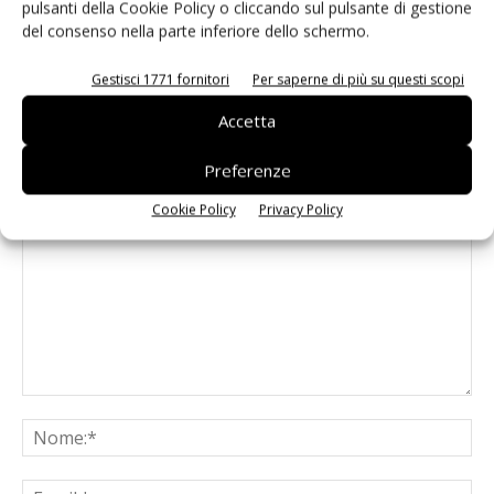
Known-You Seed Europa e Consorzio
pulsanti della Cookie Policy o cliccando sul pulsante di gestione
Dolce Passione puntano sull’innovazione
del consenso nella parte inferiore dello schermo.
del cocomero
Gestisci 1771 fornitori
Per saperne di più su questi scopi
Accetta
Preferenze
LASCIA UN COMMENTO
Cookie Policy
Privacy Policy