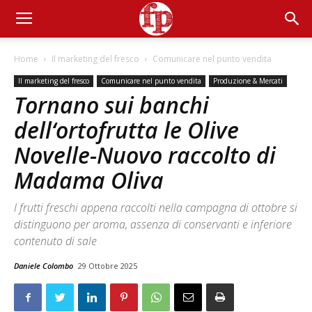
Home
Il marketing del fresco
Comunicare nel punto vendita
Il marketing del fresco
Comunicare nel punto vendita
Produzione & Mercati
Tornano sui banchi
dell‘ortofrutta le Olive
Novelle-Nuovo raccolto di
Madama Oliva
I frutti freschi appena raccolti nella campagna di ottobre si
distinguono per aroma, assenza di conservanti e inferiore
contenuto di sale
Daniele Colombo
29 Ottobre 2025