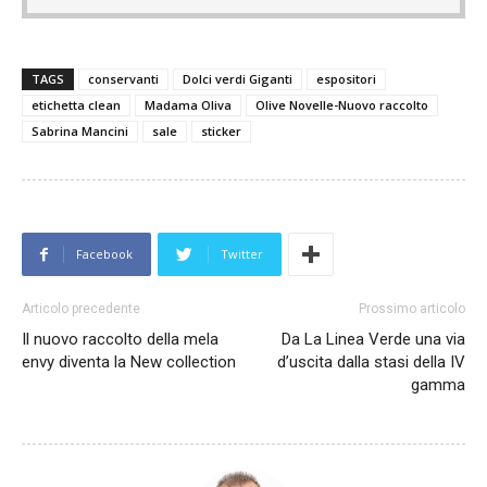
TAGS
conservanti
Dolci verdi Giganti
espositori
etichetta clean
Madama Oliva
Olive Novelle-Nuovo raccolto
Sabrina Mancini
sale
sticker
Facebook
Twitter
Articolo precedente
Prossimo articolo
Il nuovo raccolto della mela
Da La Linea Verde una via
envy diventa la New collection
d’uscita dalla stasi della IV
gamma