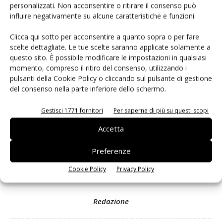
personalizzati. Non acconsentire o ritirare il consenso può
influire negativamente su alcune caratteristiche e funzioni.
Clicca qui sotto per acconsentire a quanto sopra o per fare
Facebook
Twitter
scelte dettagliate. Le tue scelte saranno applicate solamente a
questo sito. È possibile modificare le impostazioni in qualsiasi
momento, compreso il ritiro del consenso, utilizzando i
Articolo precedente
Prossimo articolo
pulsanti della Cookie Policy o cliccando sul pulsante di gestione
L’argentina All lemon lancia il
In negativo la bilancia
del consenso nella parte inferiore dello schermo.
portale Think Lemon
commerciale import-export di
F&V
Gestisci 1771 fornitori
Per saperne di più su questi scopi
Accetta
Preferenze
Cookie Policy
Privacy Policy
Redazione