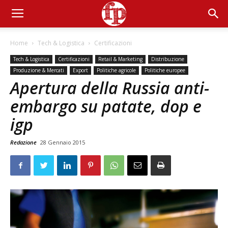
Home
Tech & Logistica
Certificazioni
Tech & Logistica
Certificazioni
Retail & Marketing
Distribuzione
Produzione & Mercati
Export
Politiche agricole
Politiche europee
Apertura della Russia anti-
embargo su patate, dop e
igp
Redazione
28 Gennaio 2015