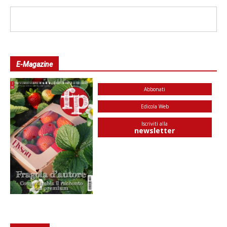
E-Magazine
Abbonati
Edicola Web
Iscriviti alla
newsletter