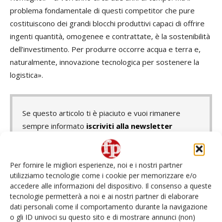
problema fondamentale di questi competitor che pure
costituiscono dei grandi blocchi produttivi capaci di offrire
ingenti quantità, omogenee e contrattate, è la sostenibilità
dell’investimento. Per produrre occorre acqua e terra e,
naturalmente, innovazione tecnologica per sostenere la
logistica».
Se questo articolo ti è piaciuto e vuoi rimanere
sempre informato
iscriviti alla newsletter
gratuita
.
Per fornire le migliori esperienze, noi e i nostri partner
utilizziamo tecnologie come i cookie per memorizzare e/o
accedere alle informazioni del dispositivo. Il consenso a queste
TAGS
Commissione europea
dop
embargo russo
tecnologie permetterà a noi e ai nostri partner di elaborare
Enrico Brivio
F.lli Romagnoli spa
Giulio Romagnoli
Igp
dati personali come il comportamento durante la navigazione
Mosca
patata
Russia
o gli ID univoci su questo sito e di mostrare annunci (non)