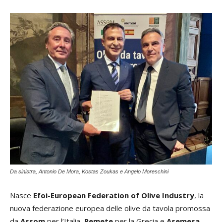
Da sinistra, Antonio De Mora, Kostas Zoukas e Angelo Moreschini
Nasce
Efoi-European Federation of Olive Industry
, la
nuova federazione europea delle olive da tavola promossa
da
Assom
per l’Italia,
Pemete
per la Grecia e
Asemesa