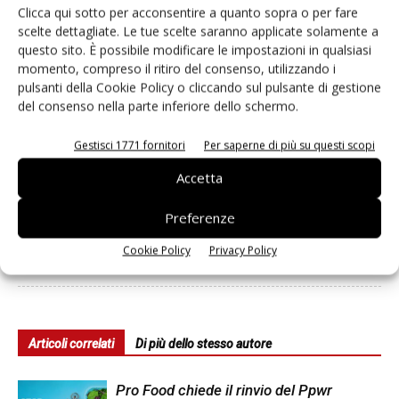
Clicca qui sotto per acconsentire a quanto sopra o per fare
Agricola Don Camillo punta
Il mondo agricolo rende
scelte dettagliate. Le tue scelte saranno applicate solamente a
sulla quarta gamma: meloni,
omaggio a Carlo Petrini, anima
questo sito. È possibile modificare le impostazioni in qualsiasi
angurie e zucche conquistano
di Slow Food
momento, compreso il ritiro del consenso, utilizzando i
il banco frigo
pulsanti della Cookie Policy o cliccando sul pulsante di gestione
del consenso nella parte inferiore dello schermo.
Gestisci 1771 fornitori
Per saperne di più su questi scopi
Accetta
Preferenze
Cookie Policy
Privacy Policy
Daniele Colombo
Articoli correlati
Di più dello stesso autore
Pro Food chiede il rinvio del Ppwr