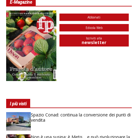
E-Magazine
Abbonati
Edicola Web
Iscriviti alla
newsletter
I più visti
Spazio Conad: continua la conversione dei punti di
vendita
Non è una susina: è Metis… e può rivoluzionare la