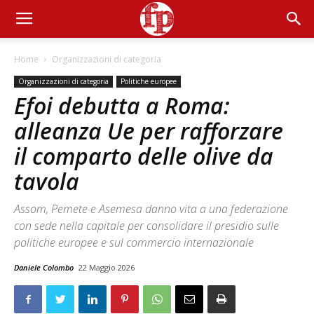
Home
Organizzazioni di categoria
Organizzazioni di categoria
Politiche europee
Efoi debutta a Roma:
alleanza Ue per rafforzare
il comparto delle olive da
tavola
Assom, Pemete e Asemesa danno vita a una federazione
con sede nella capitale per consolidare il presidio sulle
politiche europee e sul commercio internazionale
Daniele Colombo
22 Maggio 2026