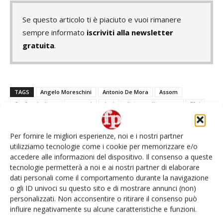
Se questo articolo ti è piaciuto e vuoi rimanere
sempre informato
iscriviti alla newsletter
gratuita
.
TAGS
Angelo Moreschini
Antonio De Mora
Assom
Confagricoltura
consumi
dazi
dieta mediterranea
Efoi
European Federation of Olive Industry
Francisco Torrent Cruz
Kostas Zoukas
Massimiliano Giansanti
Mercosur
Per fornire le migliori esperienze, noi e i nostri partner
olive da tavola
Pemete
tonnellate
volumi
utilizziamo tecnologie come i cookie per memorizzare e/o
accedere alle informazioni del dispositivo. Il consenso a queste
tecnologie permetterà a noi e ai nostri partner di elaborare
dati personali come il comportamento durante la navigazione
o gli ID univoci su questo sito e di mostrare annunci (non)
Facebook
Twitter
personalizzati. Non acconsentire o ritirare il consenso può
influire negativamente su alcune caratteristiche e funzioni.
Articolo precedente
Prossimo articolo