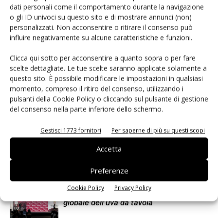
dati personali come il comportamento durante la navigazione
o gli ID univoci su questo sito e di mostrare annunci (non)
Daniele Colombo
personalizzati. Non acconsentire o ritirare il consenso può
influire negativamente su alcune caratteristiche e funzioni.
Clicca qui sotto per acconsentire a quanto sopra o per fare
scelte dettagliate. Le tue scelte saranno applicate solamente a
Articoli correlati
Di più dello stesso autore
questo sito. È possibile modificare le impostazioni in qualsiasi
momento, compreso il ritiro del consenso, utilizzando i
Uva da tavola di Puglia Igp, nel 2025
pulsanti della Cookie Policy o cliccando sul pulsante di gestione
volumi raddoppiati
del consenso nella parte inferiore dello schermo.
Gestisci 1773 fornitori
Per saperne di più su questi scopi
Buyer da nove Paesi a Regina di Puglia
Accetta
2026
Preferenze
Cookie Policy
Privacy Policy
Luv Fiera 2026 porta a Bari il mercato
globale dell’uva da tavola