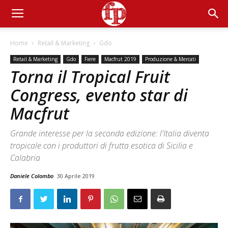
Home
Retail & Marketing
Gdo
Retail & Marketing
Gdo
Fiere
Macfrut 2019
Produzione & Mercati
Torna il Tropical Fruit
Congress, evento star di
Macfrut
Grande interesse per la seconda edizione: l'Italia diventa
tropicale con i produttori di frutta esotica di Sicilia e
Calabria
Daniele Colombo
30 Aprile 2019