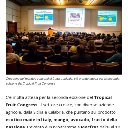
Crescono nel mondo i consumi di frutta tropicale: c'è grande attesa per la seconda
edizione del Tropical Fruit Congress
C’è molta attesa per la seconda edizione del
Tropical
Fruit Congress
. Il settore cresce, con diverse aziende
agricole, dalla Sicilia e Calabria, che puntano sul prodotto
esotico made in Italy
,
mango
,
avocado
,
frutto della
passione
. L’evento è in programma a
Macfrut
dall’8 al 10