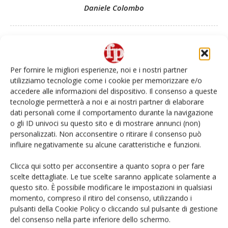
Daniele Colombo
Articoli correlati
Di più dello stesso autore
Per fornire le migliori esperienze, noi e i nostri partner
utilizziamo tecnologie come i cookie per memorizzare e/o
Apofruit, estate da record per il bio:
accedere alle informazioni del dispositivo. Il consenso a queste
Canova e ViviToscano crescono a
tecnologie permetterà a noi e ai nostri partner di elaborare
doppia cifra
dati personali come il comportamento durante la navigazione
o gli ID univoci su questo sito e di mostrare annunci (non)
Non è una susina: è Metis… e può
personalizzati. Non acconsentire o ritirare il consenso può
influire negativamente su alcune caratteristiche e funzioni.
rivoluzionare la categoria
Clicca qui sotto per acconsentire a quanto sopra o per fare
scelte dettagliate. Le tue scelte saranno applicate solamente a
Known-You Seed Europa e Consorzio
questo sito. È possibile modificare le impostazioni in qualsiasi
Dolce Passione puntano sull’innovazione
momento, compreso il ritiro del consenso, utilizzando i
del cocomero
pulsanti della Cookie Policy o cliccando sul pulsante di gestione
del consenso nella parte inferiore dello schermo.