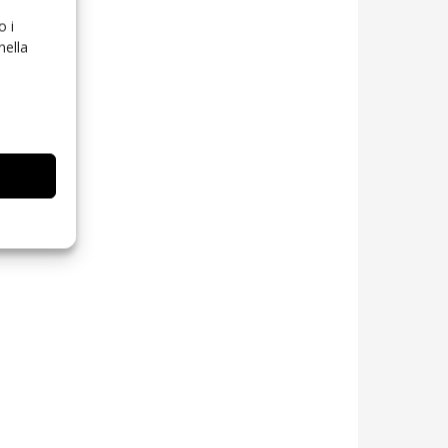
o i
nella