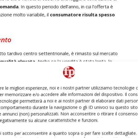
 domanda
. In questo periodo dell’anno, in cui l’offerta è
one molto variabile, il
consumatore risulta spesso
ento
otto tardivo centro settentrionale, è rimasto sul mercato
 qualità elevata
. Anche se la vendita è stata lenta, le
te. Si riscontra un maggiore orientamento della
re le migliori esperienze, noi e i nostri partner utilizziamo tecnologie
er memorizzare e/o accedere alle informazioni del dispositivo. Il con
ecnologie permetterà a noi e ai nostri partner di elaborare dati person
comportamento durante la navigazione o gli ID univoci su questo sito 
o settentrionale non ancora controbilanciato dal
 annunci (non) personalizzati. Non acconsentire o ritirare il consens
 le quotazioni sono in rialzo per tutte le tipologie.
 negativamente su alcune caratteristiche e funzioni.
 per il pomodoro cuore di bue
. Aumento di prezzo
erminato dall’aumento del prezzo in Olanda.
ui sotto per acconsentire a quanto sopra o per fare scelte dettagliate.