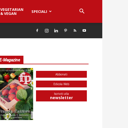
VEGETARIAN
SPECIALI
& VEGAN
E-Magazine
Abbonati
Edicola Web
Iscriviti alla
newsletter