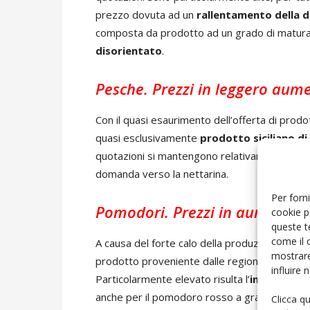
prezzo dovuta ad un
rallentamento della
composta da prodotto ad un grado di maturazi
disorientato
.
Pesche. Prezzi in leggero aum
Con il quasi esaurimento dell’offerta di prod
quasi esclusivamente
prodotto siciliano di
quotazioni si mantengono relativamente eleva
domanda verso la nettarina.
Per forni
Pomodori. Prezzi in aumento
cookie p
queste t
come il 
A causa del forte calo della produzione centr
mostrare
prodotto proveniente dalle regioni meridionali,
influire
Particolarmente elevato risulta l’
incremento
anche per il pomodoro rosso a grappolo, det
Clicca q