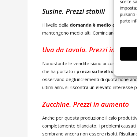
scelte s
impostaz
Susine. Prezzi stabili
pulsanti
parte in
Il livello della
domanda è medio alto
, con q
mantengono medio alti. Cominciano a scarseggi
Uva da tavola. Prezzi in aume
Nonostante le vendite siano ancora poco elev
che ha portato i
prezzi su livelli superiori 
osservano degli incrementi di quotazione anch
ultimi anni, si riscontra un elevato interesse 
Zucchine. Prezzi in aumento
Anche per questa produzione il calo produttiv
completamente bilanciato. I problemi causati d
sembrano ancora non essere risolti. Risultano i