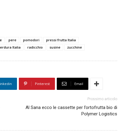
e
pere
pomodori
pressi frutta Italia
erdura Italia
radicchio
susine
zucchine
inkedin
Pinterest
Email
Prossimo articolo
e
Al Sana ecco le cassette per l’ortofrutta bio di
Polymer Logistics