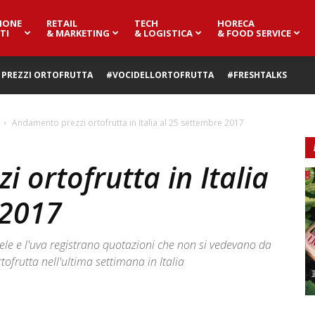
IONE
RETAIL
TECH
HORECA
TI
& MARKETING
& LOGISTICA
& FOOD SERVICE
PREZZI ORTOFRUTTA
#VOCIDELLORTOFRUTTA
#FRESHTALKS
Andamento prezzi ortofrutta in Italia al 25 settembre 2017
 ortofrutta in Italia
 2017
le e l'uva registrano quotazioni che non si vedevano da
ofrutta nell'ultima settimana in Italia