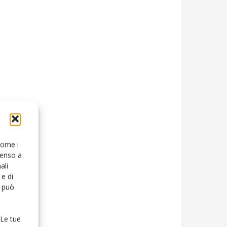
 come i
senso a
ali
e di
o può
 Le tue