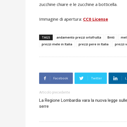
zucchine chiare e le zucchine a botticella.
Immagine di apertura:
CC0 License
TAGS
andamento prezzi ortofrutta
Bmti
mel
prezzi mele in Italia
prezzi pere in Italia
prezzi v
Facebook
Twitter
L
Articolo precedente
La Regione Lombardia vara la nuova legge sull
serre