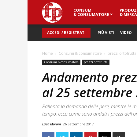
CONSUMI
PRODUZ
Fresh
& CONSUMATORE
& MERCA
ACCEDI / REGISTRATI
I PIÙ VISTI
VIDEO
Point
Home
Consumi & consumatore
prezzi ortofrutta
Magazine
Consumi & consumatore
prezzi ortofrutta
Andamento prezzi
al 25 settembre
Rallenta la domanda delle pere, mentre le me
tempo, ecco come sono andati i prezzi dell'ort
Luca Moroni
26 Settembre 2017