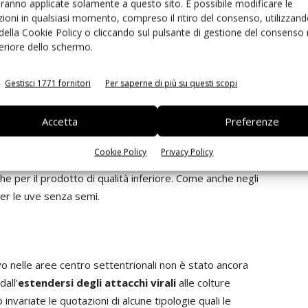
aranno applicate solamente a questo sito. È possibile modificare le
ioni in qualsiasi momento, compreso il ritiro del consenso, utilizzand
 della Cookie Policy o cliccando sul pulsante di gestione del consenso 
feriore dello schermo.
ualità del prodotto ancora buona e prezzi che si
are alcune varietà quali Stanley e T.C. Sun.
Gestisci 1771 fornitori
Per saperne di più su questi scopi
nto
Accetta
Preferenze
ate, si osserva un discreto incremento delle quotazioni
Cookie Policy
Privacy Policy
alla media
degli ultimi anni. Un dato interessante è che si
e per il prodotto di qualità inferiore. Come anche negli
per le uve senza semi.
o nelle aree centro settentrionali non è stato ancora
all’
estendersi degli attacchi virali
alle colture
nvariate le quotazioni di alcune tipologie quali le