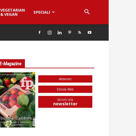
VEGETARIAN
SPECIALI
& VEGAN
E-Magazine
Abbonati
Edicola Web
Iscriviti alla
newsletter