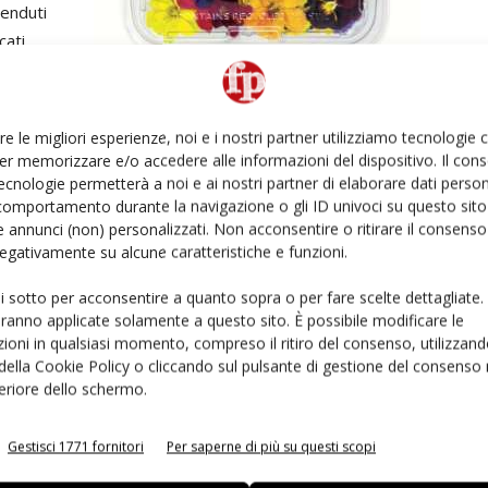
venduti
cati
ssono
op
resce a
re le migliori esperienze, noi e i nostri partner utilizziamo tecnologie
er memorizzare e/o accedere alle informazioni del dispositivo. Il con
ecnologie permetterà a noi e ai nostri partner di elaborare dati person
comportamento durante la navigazione o gli ID univoci su questo sito 
veraBio
 annunci (non) personalizzati. Non acconsentire o ritirare il consens
 negativamente su alcune caratteristiche e funzioni.
rico del settore,
RaveraBio
, ha deciso di fare un passo
ui sotto per acconsentire a quanto sopra o per fare scelte dettagliate.
mati a partire dai fiori che coltiva ad Albenga. È il punto
aranno applicate solamente a questo sito. È possibile modificare le
pre-competitivo a vantaggio dell’intero comparto
ioni in qualsiasi momento, compreso il ritiro del consenso, utilizzand
duzione biologica che è stato avviato dall’azienda e
 della Cookie Policy o cliccando sul pulsante di gestione del consenso 
feriore dello schermo.
nremo e dell’università di Genova con l’obiettivo di
ne e trasformazione dei fiori, di garantire una
maggior
rne la shelf-life
Gestisci 1771 fornitori
.
Per saperne di più su questi scopi