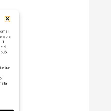
 come i
senso a
ali
e di
o può
 Le tue
o i
nella