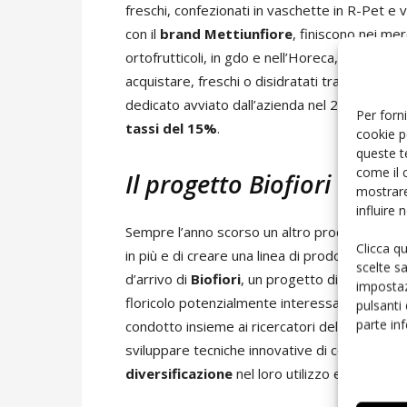
freschi, confezionati in vaschette in R-Pet e 
con il
brand Mettiunfiore
, finiscono nei mer
ortofrutticoli, in gdo e nell’Horeca, ma si po
acquistare, freschi o disidratati tramite l’eSh
dedicato avviato dall’azienda nel 2022, che
c
Per forni
tassi del 15%
.
cookie p
queste t
come il 
Il progetto Biofiori di Ra
mostrare
influire
Sempre l’anno scorso un altro produttore sto
Clicca q
in più e di creare una linea di prodotti trasfor
scelte s
d’arrivo di
Biofiori
, un progetto di sviluppo 
impostaz
floricolo potenzialmente interessato alla pro
pulsanti
parte in
condotto insieme ai ricercatori del Crea di Sa
sviluppare tecniche innovative di conservazio
diversificazione
nel loro utilizzo e di
allunga