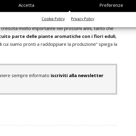
, tutti vegani e senza glutine, come la composta, il succo
Accetta
Preferenze
 e il pesto fresco di nasturzio. L’ultima novità è il
Cookie Policy
Privacy Policy
ll’Horeca, a cui presto si affiancherà anche la versione
 crescita molto importante nei prossimi anni, tanto che
ito parte delle piante aromatiche con i fiori eduli
,
i cui siamo pronti a raddoppiare la produzione” spiega la
rimanere sempre informato
iscriviti alla newsletter