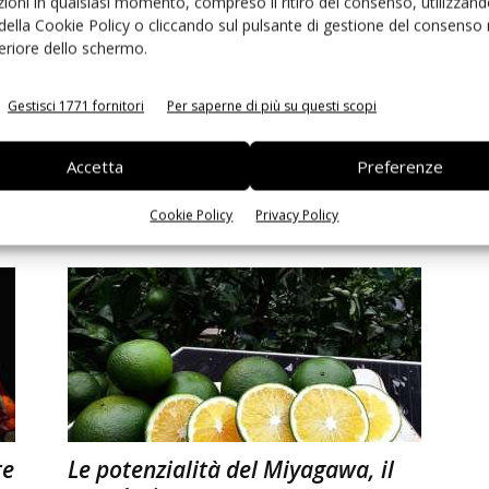
ioni in qualsiasi momento, compreso il ritiro del consenso, utilizzand
 della Cookie Policy o cliccando sul pulsante di gestione del consenso 
feriore dello schermo.
Gestisci 1771 fornitori
Per saperne di più su questi scopi
L’uva da tavola italiana cresce
o
grazie all’export
Accetta
Preferenze
Manuela Soressi
30 Luglio 2024
Cookie Policy
Privacy Policy
re
Le potenzialità del Miyagawa, il