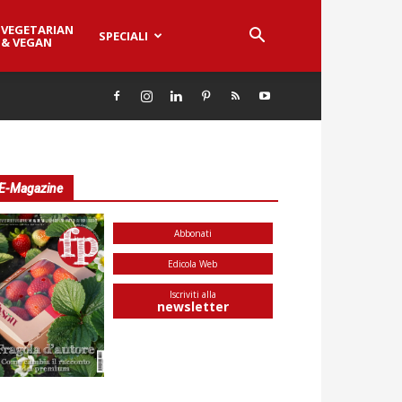
VEGETARIAN
SPECIALI
& VEGAN
E-Magazine
Abbonati
Edicola Web
Iscriviti alla
newsletter