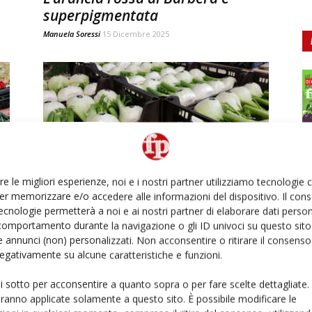
superpigmentata
Manuela Soressi
15 Dicembre 2025
re le migliori esperienze, noi e i nostri partner utilizziamo tecnologie
Finocchio, un tesoro agricolo
er memorizzare e/o accedere alle informazioni del dispositivo. Il con
italiano che conquista il mondo
ecnologie permetterà a noi e ai nostri partner di elaborare dati person
comportamento durante la navigazione o gli ID univoci su questo sito 
Manuela Soressi
4 Marzo 2025
 annunci (non) personalizzati. Non acconsentire o ritirare il consens
Ed
 negativamente su alcune caratteristiche e funzioni.
ui sotto per acconsentire a quanto sopra o per fare scelte dettagliate.
aranno applicate solamente a questo sito. È possibile modificare le