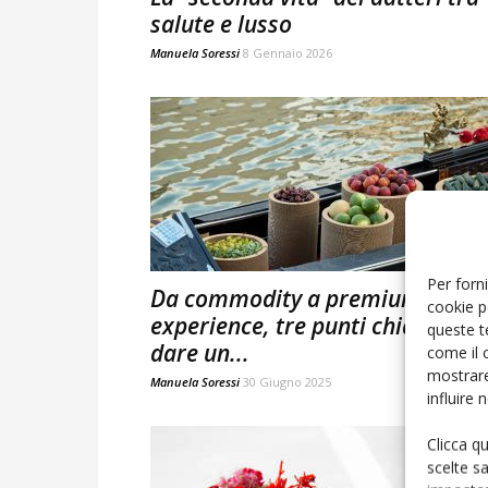
salute e lusso
Manuela Soressi
8 Gennaio 2026
Per forni
Da commodity a premium
cookie p
experience, tre punti chiave per
queste t
dare un...
come il 
mostrare
Manuela Soressi
30 Giugno 2025
influire
Clicca q
scelte s