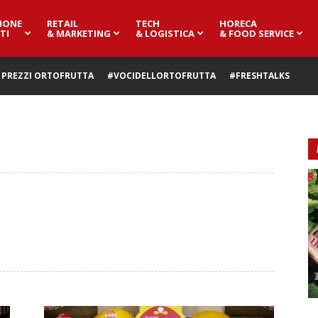
IONE
RETAIL
TECH
HORECA
TI
& MARKETING
& LOGISTICA
& FOOD SERVICE
PREZZI ORTOFRUTTA
#VOCIDELLORTOFRUTTA
#FRESHTALKS