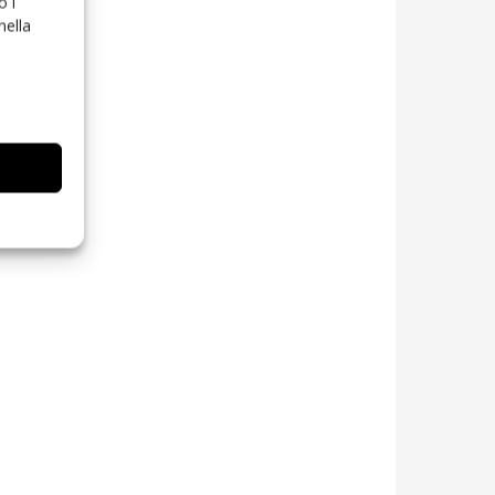
o i
nella