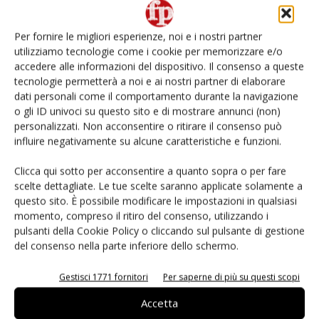
L’ortofrutta di Extra Supermercati tra localismo e
Ai #Repartofresh
Per fornire le migliori esperienze, noi e i nostri partner
utilizziamo tecnologie come i cookie per memorizzare e/o
Non è una susina: è Metis… e può rivoluzionare la
categoria
accedere alle informazioni del dispositivo. Il consenso a queste
tecnologie permetterà a noi e ai nostri partner di elaborare
dati personali come il comportamento durante la navigazione
Andamento prezzi ortofrutta in Italia al 27 luglio
o gli ID univoci su questo sito e di mostrare annunci (non)
2026
personalizzati. Non acconsentire o ritirare il consenso può
influire negativamente su alcune caratteristiche e funzioni.
Leonardo Odorizzi: “Dobbiamo creare stupore nel
punto di vendita” #vocidellortofrutta
Clicca qui sotto per acconsentire a quanto sopra o per fare
scelte dettagliate. Le tue scelte saranno applicate solamente a
questo sito. È possibile modificare le impostazioni in qualsiasi
momento, compreso il ritiro del consenso, utilizzando i
pulsanti della Cookie Policy o cliccando sul pulsante di gestione
del consenso nella parte inferiore dello schermo.
E-magazine
Gestisci 1771 fornitori
Per saperne di più su questi scopi
Accetta