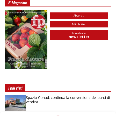
E-Magazine
Abbonati
Edicola Web
Iscriviti alla
newsletter
I più visti
Spazio Conad: continua la conversione dei punti di
vendita