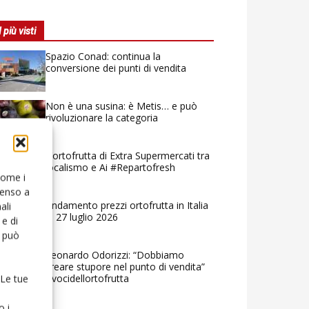
I più visti
Spazio Conad: continua la
conversione dei punti di vendita
Non è una susina: è Metis… e può
rivoluzionare la categoria
L’ortofrutta di Extra Supermercati tra
localismo e Ai #Repartofresh
 come i
senso a
Andamento prezzi ortofrutta in Italia
ali
al 27 luglio 2026
e di
o può
Leonardo Odorizzi: “Dobbiamo
creare stupore nel punto di vendita”
#vocidellortofrutta
 Le tue
o i