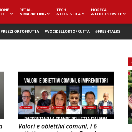
IONE
RETAIL
TECH
HORECA
TI
& MARKETING
& LOGISTICA
& FOOD SERVICE
PREZZI ORTOFRUTTA
#VOCIDELLORTOFRUTTA
#FRESHTALKS
a
Valori e obiettivi comuni, i 6