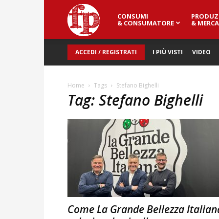
CONSUMI
PRODUZ
Fresh
& CONSUMATORE
& MERCA
ACCEDI / REGISTRATI
I PIÙ VISTI
VIDEO
Point
Home
Tags
Stefano Bighelli
Tag: Stefano Bighelli
Magazine
Come La Grande Bellezza Italian