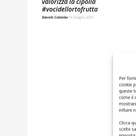
valorizza la cipolla
#vocidellortofrutta
Daniele Colombo
24 Giugno 2025
Per forni
cookie p
queste t
come il 
mostrare
influire
Clicca q
scelte s
impostaz