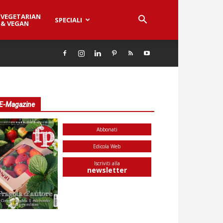
VEGETARIAN
SPECIALI
& VEGAN
E-Magazine
Abbonati
Edicola Web
Iscriviti alla
newsletter