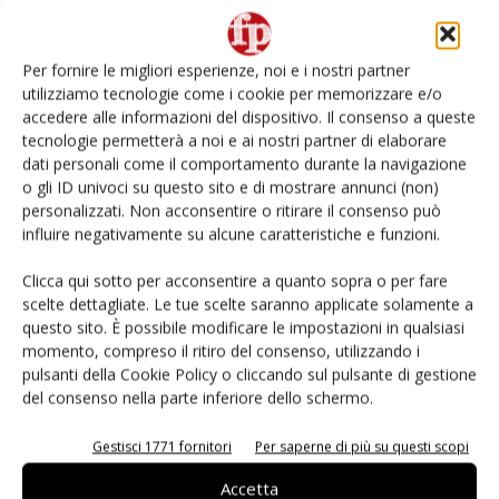
Non è una susina: è Metis… e può rivoluzionare la
categoria
Per fornire le migliori esperienze, noi e i nostri partner
utilizziamo tecnologie come i cookie per memorizzare e/o
L’ortofrutta di Extra Supermercati tra localismo e
accedere alle informazioni del dispositivo. Il consenso a queste
Ai #Repartofresh
tecnologie permetterà a noi e ai nostri partner di elaborare
dati personali come il comportamento durante la navigazione
o gli ID univoci su questo sito e di mostrare annunci (non)
Andamento prezzi ortofrutta in Italia al 27 luglio
2026
personalizzati. Non acconsentire o ritirare il consenso può
influire negativamente su alcune caratteristiche e funzioni.
Leonardo Odorizzi: “Dobbiamo creare stupore nel
Clicca qui sotto per acconsentire a quanto sopra o per fare
punto di vendita” #vocidellortofrutta
scelte dettagliate. Le tue scelte saranno applicate solamente a
questo sito. È possibile modificare le impostazioni in qualsiasi
momento, compreso il ritiro del consenso, utilizzando i
pulsanti della Cookie Policy o cliccando sul pulsante di gestione
del consenso nella parte inferiore dello schermo.
E-magazine
Gestisci 1771 fornitori
Per saperne di più su questi scopi
Accetta