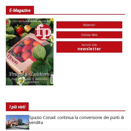
E-Magazine
Abbonati
Edicola Web
Iscriviti alla
newsletter
I più visti
Spazio Conad: continua la conversione dei punti di
vendita