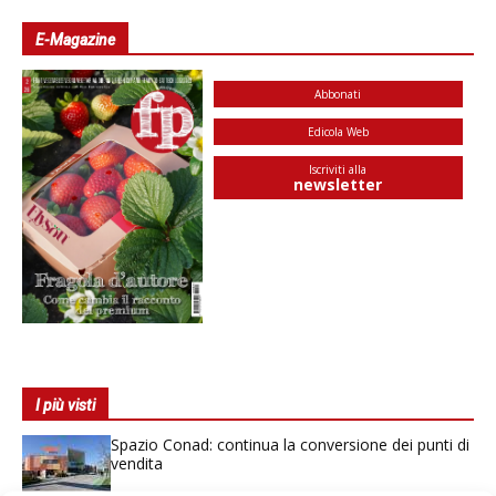
E-Magazine
Abbonati
Edicola Web
Iscriviti alla
newsletter
I più visti
Spazio Conad: continua la conversione dei punti di
vendita