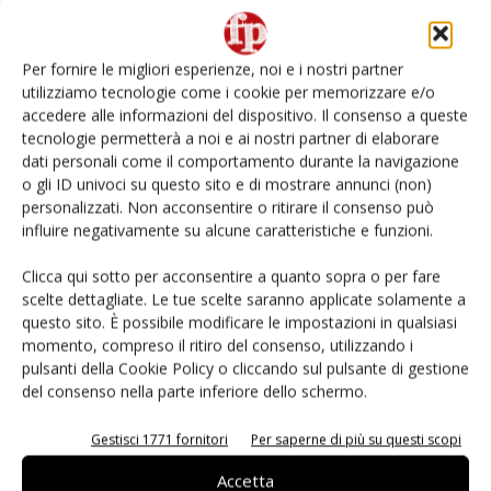
Non è una susina: è Metis… e può rivoluzionare la
categoria
Per fornire le migliori esperienze, noi e i nostri partner
utilizziamo tecnologie come i cookie per memorizzare e/o
L’ortofrutta di Extra Supermercati tra localismo e
accedere alle informazioni del dispositivo. Il consenso a queste
Ai #Repartofresh
tecnologie permetterà a noi e ai nostri partner di elaborare
dati personali come il comportamento durante la navigazione
o gli ID univoci su questo sito e di mostrare annunci (non)
Andamento prezzi ortofrutta in Italia al 27 luglio
2026
personalizzati. Non acconsentire o ritirare il consenso può
influire negativamente su alcune caratteristiche e funzioni.
Leonardo Odorizzi: “Dobbiamo creare stupore nel
Clicca qui sotto per acconsentire a quanto sopra o per fare
punto di vendita” #vocidellortofrutta
scelte dettagliate. Le tue scelte saranno applicate solamente a
questo sito. È possibile modificare le impostazioni in qualsiasi
momento, compreso il ritiro del consenso, utilizzando i
pulsanti della Cookie Policy o cliccando sul pulsante di gestione
del consenso nella parte inferiore dello schermo.
E-magazine
Gestisci 1771 fornitori
Per saperne di più su questi scopi
Accetta