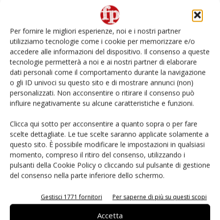
L’ortofrutta di Extra Supermercati tra localismo e
Ai #Repartofresh
Per fornire le migliori esperienze, noi e i nostri partner
utilizziamo tecnologie come i cookie per memorizzare e/o
Non è una susina: è Metis… e può rivoluzionare la
accedere alle informazioni del dispositivo. Il consenso a queste
categoria
tecnologie permetterà a noi e ai nostri partner di elaborare
dati personali come il comportamento durante la navigazione
o gli ID univoci su questo sito e di mostrare annunci (non)
Andamento prezzi ortofrutta in Italia al 27 luglio
2026
personalizzati. Non acconsentire o ritirare il consenso può
influire negativamente su alcune caratteristiche e funzioni.
Leonardo Odorizzi: “Dobbiamo creare stupore nel
Clicca qui sotto per acconsentire a quanto sopra o per fare
punto di vendita” #vocidellortofrutta
scelte dettagliate. Le tue scelte saranno applicate solamente a
questo sito. È possibile modificare le impostazioni in qualsiasi
momento, compreso il ritiro del consenso, utilizzando i
pulsanti della Cookie Policy o cliccando sul pulsante di gestione
del consenso nella parte inferiore dello schermo.
E-magazine
Gestisci 1771 fornitori
Per saperne di più su questi scopi
Accetta