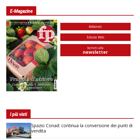
E-Magazine
Abbonati
Edicola Web
Iscriviti alla
newsletter
I più visti
Spazio Conad: continua la conversione dei punti di
vendita