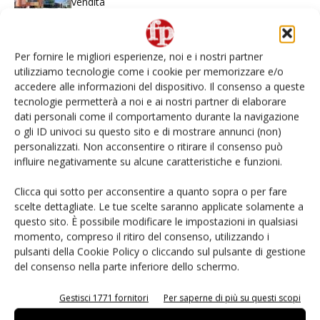
vendita
Non è una susina: è Metis… e può rivoluzionare la
categoria
Per fornire le migliori esperienze, noi e i nostri partner
utilizziamo tecnologie come i cookie per memorizzare e/o
accedere alle informazioni del dispositivo. Il consenso a queste
L’ortofrutta di Extra Supermercati tra localismo e
tecnologie permetterà a noi e ai nostri partner di elaborare
Ai #Repartofresh
dati personali come il comportamento durante la navigazione
o gli ID univoci su questo sito e di mostrare annunci (non)
Andamento prezzi ortofrutta in Italia al 27 luglio
personalizzati. Non acconsentire o ritirare il consenso può
2026
influire negativamente su alcune caratteristiche e funzioni.
Clicca qui sotto per acconsentire a quanto sopra o per fare
Leonardo Odorizzi: “Dobbiamo creare stupore nel
scelte dettagliate. Le tue scelte saranno applicate solamente a
punto di vendita” #vocidellortofrutta
questo sito. È possibile modificare le impostazioni in qualsiasi
momento, compreso il ritiro del consenso, utilizzando i
pulsanti della Cookie Policy o cliccando sul pulsante di gestione
del consenso nella parte inferiore dello schermo.
E-magazine
Gestisci 1771 fornitori
Per saperne di più su questi scopi