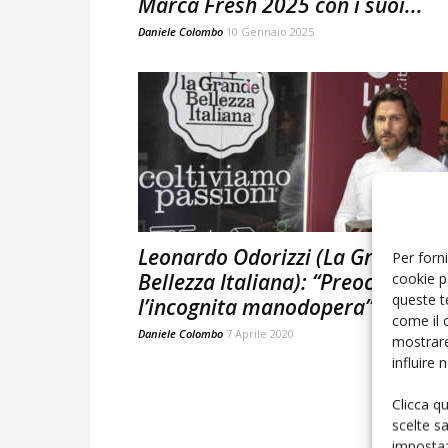
Marca Fresh 2025 con i suoi...
Daniele Colombo
10 Gennaio 2025
Leonardo Odorizzi (La Grande
Per forni
Bellezza Italiana): “Preoccupa
cookie p
queste t
l’incognita manodopera”
come il 
Daniele Colombo
7 Aprile 2020
mostrare
influire
Clicca q
scelte s
impostaz