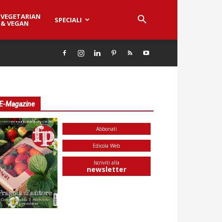
VEGETARIAN
SPECIALI
& VEGAN
E-Magazine
Abbonati
Edicola Web
Iscriviti alla
newsletter