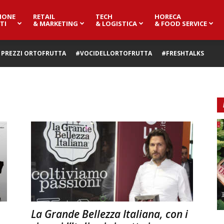
IONE
RETAIL
TECH
HORECA
TI
& MARKETING
& LOGISTICA
& FOOD SERVICE
PREZZI ORTOFRUTTA
#VOCIDELLORTOFRUTTA
#FRESHTALKS
La Grande Bellezza Italiana, con i