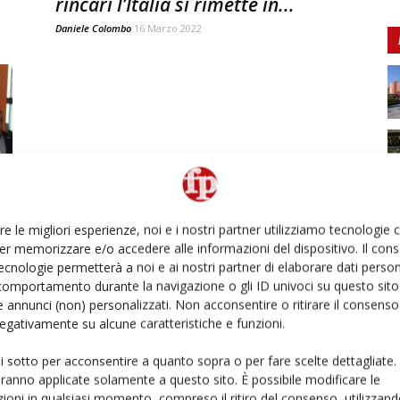
rincari l’Italia si rimette in...
Daniele Colombo
16 Marzo 2022
re le migliori esperienze, noi e i nostri partner utilizziamo tecnologie
er memorizzare e/o accedere alle informazioni del dispositivo. Il con
ecnologie permetterà a noi e ai nostri partner di elaborare dati person
comportamento durante la navigazione o gli ID univoci su questo sito 
 annunci (non) personalizzati. Non acconsentire o ritirare il consens
 negativamente su alcune caratteristiche e funzioni.
ui sotto per acconsentire a quanto sopra o per fare scelte dettagliate.
aranno applicate solamente a questo sito. È possibile modificare le
ioni in qualsiasi momento, compreso il ritiro del consenso, utilizzand