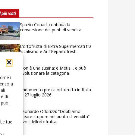
I più visti
Spazio Conad: continua la
conversione dei punti di vendita
L’ortofrutta di Extra Supermercati tra
localismo e Ai #Repartofresh
Non è una susina: è Metis… e può
rivoluzionare la categoria
 come i
senso a
Andamento prezzi ortofrutta in Italia
ali
al 27 luglio 2026
e di
o può
Leonardo Odorizzi: “Dobbiamo
creare stupore nel punto di vendita”
#vocidellortofrutta
 Le tue
o i