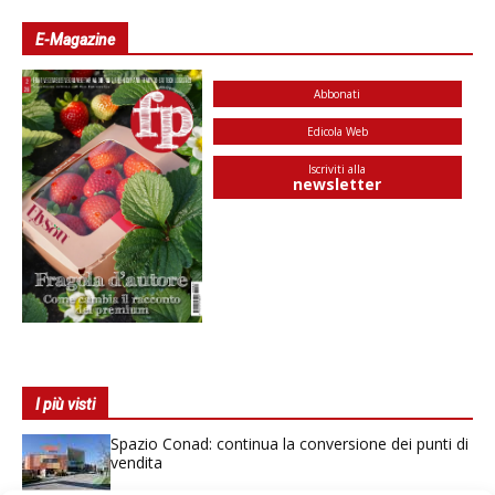
E-Magazine
Abbonati
Edicola Web
Iscriviti alla
newsletter
I più visti
Spazio Conad: continua la conversione dei punti di
vendita