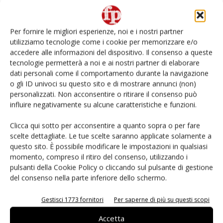
Non è una susina: è Metis… e può rivoluzionare la
categoria
Per fornire le migliori esperienze, noi e i nostri partner
utilizziamo tecnologie come i cookie per memorizzare e/o
L’ortofrutta di Extra Supermercati tra localismo e
accedere alle informazioni del dispositivo. Il consenso a queste
Ai #Repartofresh
tecnologie permetterà a noi e ai nostri partner di elaborare
dati personali come il comportamento durante la navigazione
o gli ID univoci su questo sito e di mostrare annunci (non)
Andamento prezzi ortofrutta in Italia al 27 luglio
2026
personalizzati. Non acconsentire o ritirare il consenso può
influire negativamente su alcune caratteristiche e funzioni.
Apofruit, estate da record per il bio: Canova e
Clicca qui sotto per acconsentire a quanto sopra o per fare
ViviToscano crescono a doppia cifra
scelte dettagliate. Le tue scelte saranno applicate solamente a
questo sito. È possibile modificare le impostazioni in qualsiasi
momento, compreso il ritiro del consenso, utilizzando i
pulsanti della Cookie Policy o cliccando sul pulsante di gestione
del consenso nella parte inferiore dello schermo.
E-magazine
Gestisci 1773 fornitori
Per saperne di più su questi scopi
Accetta