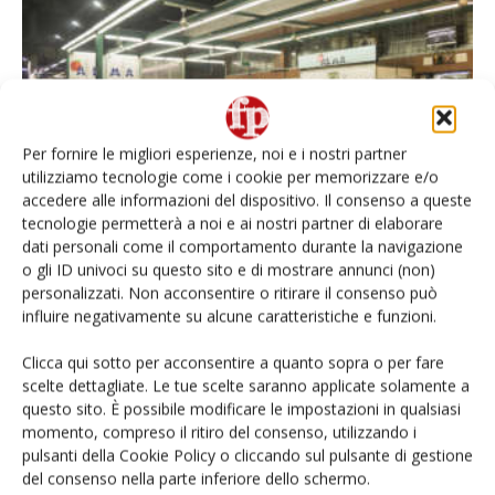
Per fornire le migliori esperienze, noi e i nostri partner
utilizziamo tecnologie come i cookie per memorizzare e/o
Mercato Agroalimentare Milano,
accedere alle informazioni del dispositivo. Il consenso a queste
tecnologie permetterà a noi e ai nostri partner di elaborare
operatività garantita ma in calo gli
dati personali come il comportamento durante la navigazione
ingressi giovedì...
o gli ID univoci su questo sito e di mostrare annunci (non)
Redazione
19 Marzo 2020
personalizzati. Non acconsentire o ritirare il consenso può
influire negativamente su alcune caratteristiche e funzioni.
Clicca qui sotto per acconsentire a quanto sopra o per fare
scelte dettagliate. Le tue scelte saranno applicate solamente a
questo sito. È possibile modificare le impostazioni in qualsiasi
momento, compreso il ritiro del consenso, utilizzando i
pulsanti della Cookie Policy o cliccando sul pulsante di gestione
del consenso nella parte inferiore dello schermo.