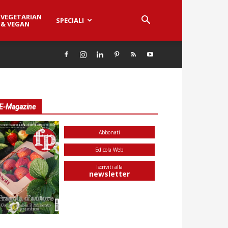
VEGETARIAN
SPECIALI
& VEGAN
E-Magazine
Abbonati
Edicola Web
Iscriviti alla
newsletter