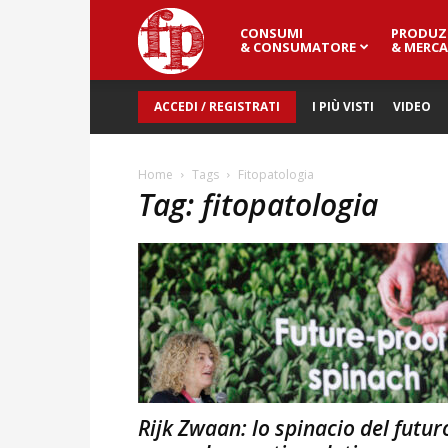
CONSUMI
PRODUZ
Fresh
& CONSUMATORE
& MERCA
ACCEDI / REGISTRATI
I PIÙ VISTI
VIDEO
Point
Home
Tags
Fitopatologia
Tag: fitopatologia
Magazine
Rijk Zwaan: lo spinacio del futur