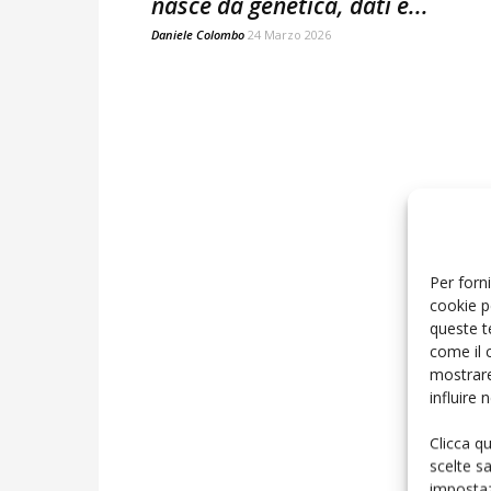
nasce da genetica, dati e...
Daniele Colombo
24 Marzo 2026
Per forni
cookie p
queste t
come il 
mostrare
influire
Clicca q
scelte s
impostaz