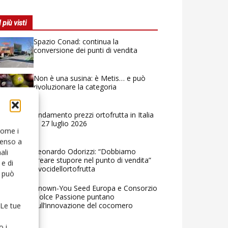
I più visti
Spazio Conad: continua la
conversione dei punti di vendita
Non è una susina: è Metis… e può
rivoluzionare la categoria
Andamento prezzi ortofrutta in Italia
al 27 luglio 2026
 come i
senso a
Leonardo Odorizzi: “Dobbiamo
ali
creare stupore nel punto di vendita”
e di
#vocidellortofrutta
o può
Known-You Seed Europa e Consorzio
Dolce Passione puntano
sull’innovazione del cocomero
 Le tue
o i