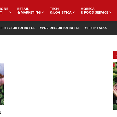
IONE
RETAIL
TECH
HORECA
TI
& MARKETING
& LOGISTICA
& FOOD SERVICE
PREZZI ORTOFRUTTA
#VOCIDELLORTOFRUTTA
#FRESHTALKS
o