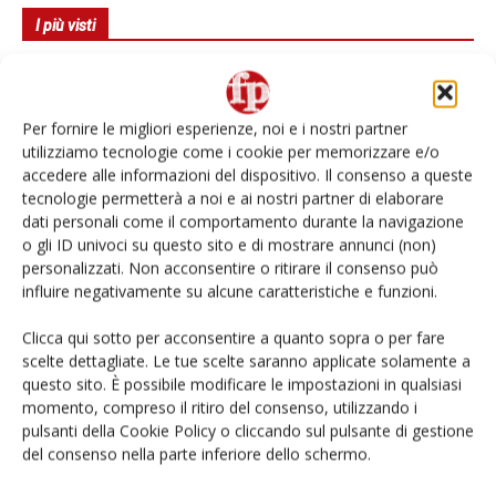
I più visti
Spazio Conad: continua la conversione dei punti di
vendita
Per fornire le migliori esperienze, noi e i nostri partner
Non è una susina: è Metis… e può rivoluzionare la
utilizziamo tecnologie come i cookie per memorizzare e/o
categoria
accedere alle informazioni del dispositivo. Il consenso a queste
tecnologie permetterà a noi e ai nostri partner di elaborare
dati personali come il comportamento durante la navigazione
L’ortofrutta di Extra Supermercati tra localismo e
Ai #Repartofresh
o gli ID univoci su questo sito e di mostrare annunci (non)
personalizzati. Non acconsentire o ritirare il consenso può
influire negativamente su alcune caratteristiche e funzioni.
Andamento prezzi ortofrutta in Italia al 27 luglio
2026
Clicca qui sotto per acconsentire a quanto sopra o per fare
scelte dettagliate. Le tue scelte saranno applicate solamente a
Leonardo Odorizzi: “Dobbiamo creare stupore nel
questo sito. È possibile modificare le impostazioni in qualsiasi
punto di vendita” #vocidellortofrutta
momento, compreso il ritiro del consenso, utilizzando i
pulsanti della Cookie Policy o cliccando sul pulsante di gestione
del consenso nella parte inferiore dello schermo.