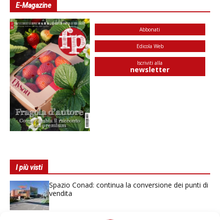
E-Magazine
Abbonati
Edicola Web
Iscriviti alla
newsletter
I più visti
Spazio Conad: continua la conversione dei punti di
vendita