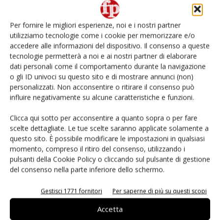
Non è una susina: è Metis… e può rivoluzionare la
categoria
Per fornire le migliori esperienze, noi e i nostri partner
utilizziamo tecnologie come i cookie per memorizzare e/o
L’ortofrutta di Extra Supermercati tra localismo e
Ai #Repartofresh
accedere alle informazioni del dispositivo. Il consenso a queste
tecnologie permetterà a noi e ai nostri partner di elaborare
dati personali come il comportamento durante la navigazione
Andamento prezzi ortofrutta in Italia al 27 luglio
o gli ID univoci su questo sito e di mostrare annunci (non)
2026
personalizzati. Non acconsentire o ritirare il consenso può
influire negativamente su alcune caratteristiche e funzioni.
Leonardo Odorizzi: “Dobbiamo creare stupore nel
punto di vendita” #vocidellortofrutta
Clicca qui sotto per acconsentire a quanto sopra o per fare
scelte dettagliate. Le tue scelte saranno applicate solamente a
questo sito. È possibile modificare le impostazioni in qualsiasi
momento, compreso il ritiro del consenso, utilizzando i
pulsanti della Cookie Policy o cliccando sul pulsante di gestione
del consenso nella parte inferiore dello schermo.
E-magazine
Gestisci 1771 fornitori
Per saperne di più su questi scopi
Accetta