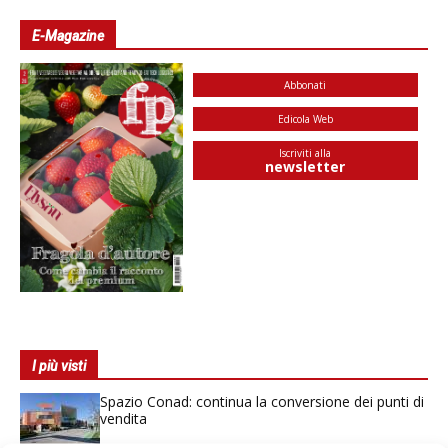
E-Magazine
Abbonati
Edicola Web
Iscriviti alla
newsletter
I più visti
Spazio Conad: continua la conversione dei punti di
vendita