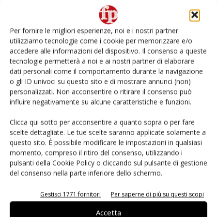
Non è una susina: è Metis… e può rivoluzionare la
categoria
Per fornire le migliori esperienze, noi e i nostri partner
utilizziamo tecnologie come i cookie per memorizzare e/o
L’ortofrutta di Extra Supermercati tra localismo e
accedere alle informazioni del dispositivo. Il consenso a queste
Ai #Repartofresh
tecnologie permetterà a noi e ai nostri partner di elaborare
dati personali come il comportamento durante la navigazione
o gli ID univoci su questo sito e di mostrare annunci (non)
Andamento prezzi ortofrutta in Italia al 27 luglio
2026
personalizzati. Non acconsentire o ritirare il consenso può
influire negativamente su alcune caratteristiche e funzioni.
Leonardo Odorizzi: “Dobbiamo creare stupore nel
Clicca qui sotto per acconsentire a quanto sopra o per fare
punto di vendita” #vocidellortofrutta
scelte dettagliate. Le tue scelte saranno applicate solamente a
questo sito. È possibile modificare le impostazioni in qualsiasi
momento, compreso il ritiro del consenso, utilizzando i
pulsanti della Cookie Policy o cliccando sul pulsante di gestione
del consenso nella parte inferiore dello schermo.
E-magazine
Gestisci 1771 fornitori
Per saperne di più su questi scopi
Accetta