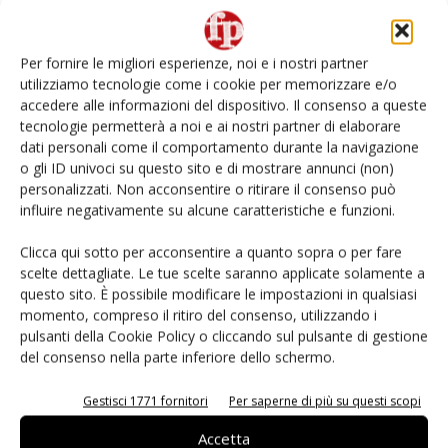
Non è una susina: è Metis… e può rivoluzionare la
categoria
Per fornire le migliori esperienze, noi e i nostri partner
utilizziamo tecnologie come i cookie per memorizzare e/o
L’ortofrutta di Extra Supermercati tra localismo e
accedere alle informazioni del dispositivo. Il consenso a queste
Ai #Repartofresh
tecnologie permetterà a noi e ai nostri partner di elaborare
dati personali come il comportamento durante la navigazione
o gli ID univoci su questo sito e di mostrare annunci (non)
Andamento prezzi ortofrutta in Italia al 27 luglio
2026
personalizzati. Non acconsentire o ritirare il consenso può
influire negativamente su alcune caratteristiche e funzioni.
Leonardo Odorizzi: “Dobbiamo creare stupore nel
Clicca qui sotto per acconsentire a quanto sopra o per fare
punto di vendita” #vocidellortofrutta
scelte dettagliate. Le tue scelte saranno applicate solamente a
questo sito. È possibile modificare le impostazioni in qualsiasi
momento, compreso il ritiro del consenso, utilizzando i
pulsanti della Cookie Policy o cliccando sul pulsante di gestione
del consenso nella parte inferiore dello schermo.
E-magazine
Gestisci 1771 fornitori
Per saperne di più su questi scopi
Accetta