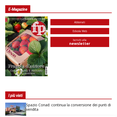
E-Magazine
Abbonati
Edicola Web
Iscriviti alla
newsletter
I più visti
Spazio Conad: continua la conversione dei punti di
vendita