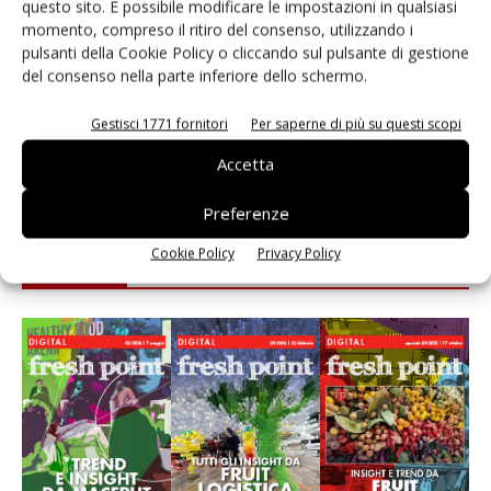
questo sito. È possibile modificare le impostazioni in qualsiasi
momento, compreso il ritiro del consenso, utilizzando i
Leonardo Odorizzi: “Dobbiamo creare stupore nel
pulsanti della Cookie Policy o cliccando sul pulsante di gestione
punto di vendita” #vocidellortofrutta
del consenso nella parte inferiore dello schermo.
L’ortofrutta di Extra Supermercati tra localismo e
Gestisci 1771 fornitori
Per saperne di più su questi scopi
Ai #Repartofresh
Accetta
Preferenze
Cookie Policy
Privacy Policy
E-magazine