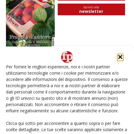
Iscriviti alla
newsletter
Per fornire le migliori esperienze, noi e i nostri partner
I più visti
utilizziamo tecnologie come i cookie per memorizzare e/o
accedere alle informazioni del dispositivo. Il consenso a queste
Spazio Conad: continua la conversione dei punti di
tecnologie permetterà a noi e ai nostri partner di elaborare
vendita
dati personali come il comportamento durante la navigazione
o gli ID univoci su questo sito e di mostrare annunci (non)
Non è una susina: è Metis… e può rivoluzionare la
personalizzati. Non acconsentire o ritirare il consenso può
categoria
influire negativamente su alcune caratteristiche e funzioni.
Clicca qui sotto per acconsentire a quanto sopra o per fare
Andamento prezzi ortofrutta in Italia al 27 luglio
scelte dettagliate. Le tue scelte saranno applicate solamente a
2026