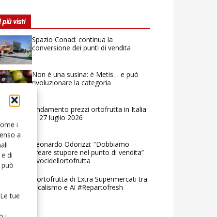
I più visti
Spazio Conad: continua la
conversione dei punti di vendita
Non è una susina: è Metis… e può
rivoluzionare la categoria
Andamento prezzi ortofrutta in Italia
al 27 luglio 2026
 come i
senso a
Leonardo Odorizzi: “Dobbiamo
ali
creare stupore nel punto di vendita”
e di
#vocidellortofrutta
o può
L’ortofrutta di Extra Supermercati tra
localismo e Ai #Repartofresh
 Le tue
o i