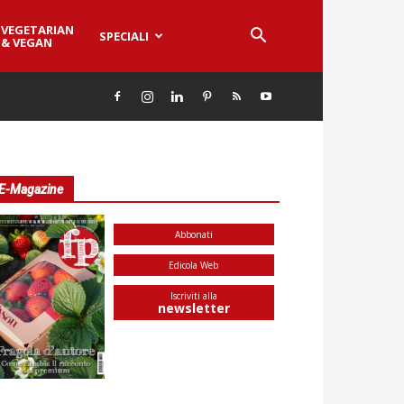
VEGETARIAN
SPECIALI
& VEGAN
E-Magazine
Abbonati
Edicola Web
Iscriviti alla
newsletter