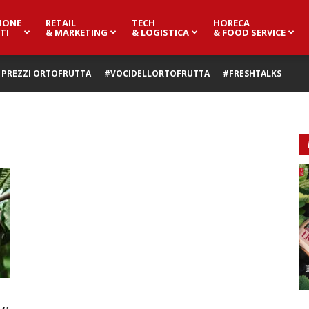
IONE
RETAIL
TECH
HORECA
TI
& MARKETING
& LOGISTICA
& FOOD SERVICE
PREZZI ORTOFRUTTA
#VOCIDELLORTOFRUTTA
#FRESHTALKS