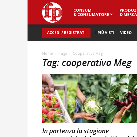
CONSUMI
PRODUZ
Fresh
& CONSUMATORE
& MERCA
ACCEDI / REGISTRATI
I PIÙ VISTI
VIDEO
Point
Home
Tags
Cooperativa Meg
Tag: cooperativa Meg
Magazine
In partenza la stagione