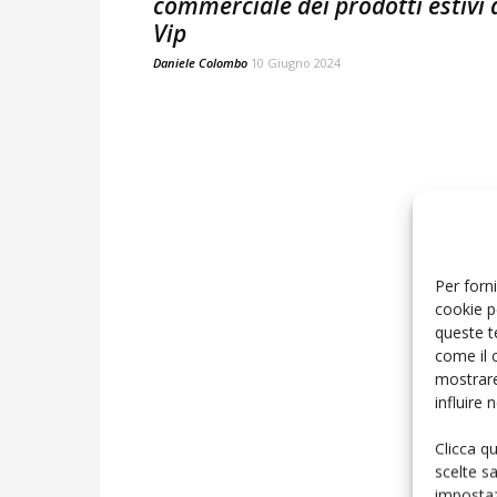
commerciale dei prodotti estivi 
Vip
Daniele Colombo
10 Giugno 2024
Per forni
cookie p
queste t
come il 
mostrare
influire
Clicca q
scelte s
impostaz