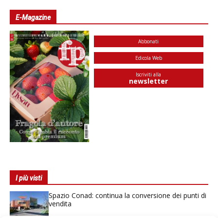
E-Magazine
Abbonati
Edicola Web
Iscriviti alla
newsletter
I più visti
Spazio Conad: continua la conversione dei punti di
vendita