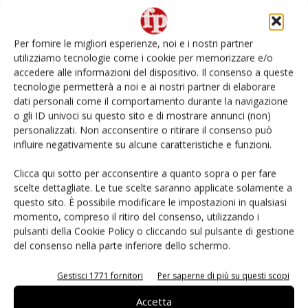
L’ortofrutta di Extra Supermercati tra localismo e
Ai #Repartofresh
Per fornire le migliori esperienze, noi e i nostri partner
utilizziamo tecnologie come i cookie per memorizzare e/o
Non è una susina: è Metis… e può rivoluzionare la
accedere alle informazioni del dispositivo. Il consenso a queste
categoria
tecnologie permetterà a noi e ai nostri partner di elaborare
dati personali come il comportamento durante la navigazione
o gli ID univoci su questo sito e di mostrare annunci (non)
Andamento prezzi ortofrutta in Italia al 27 luglio
2026
personalizzati. Non acconsentire o ritirare il consenso può
influire negativamente su alcune caratteristiche e funzioni.
Apofruit, estate da record per il bio: Canova e
Clicca qui sotto per acconsentire a quanto sopra o per fare
ViviToscano crescono a doppia cifra
scelte dettagliate. Le tue scelte saranno applicate solamente a
questo sito. È possibile modificare le impostazioni in qualsiasi
momento, compreso il ritiro del consenso, utilizzando i
pulsanti della Cookie Policy o cliccando sul pulsante di gestione
del consenso nella parte inferiore dello schermo.
E-magazine
Gestisci 1771 fornitori
Per saperne di più su questi scopi
Accetta