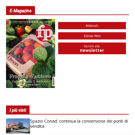
E-Magazine
Abbonati
Edicola Web
Iscriviti alla
newsletter
I più visti
Spazio Conad: continua la conversione dei punti di
vendita