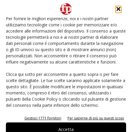
Non è una susina: è Metis… e può rivoluzionare la
categoria
Per fornire le migliori esperienze, noi e i nostri partner
utilizziamo tecnologie come i cookie per memorizzare e/o
Andamento prezzi ortofrutta in Italia al 27 luglio
accedere alle informazioni del dispositivo. Il consenso a queste
2026
tecnologie permetterà a noi e ai nostri partner di elaborare
dati personali come il comportamento durante la navigazione
o gli ID univoci su questo sito e di mostrare annunci (non)
Leonardo Odorizzi: “Dobbiamo creare stupore nel
punto di vendita” #vocidellortofrutta
personalizzati. Non acconsentire o ritirare il consenso può
influire negativamente su alcune caratteristiche e funzioni.
L’ortofrutta di Extra Supermercati tra localismo e
Clicca qui sotto per acconsentire a quanto sopra o per fare
Ai #Repartofresh
scelte dettagliate. Le tue scelte saranno applicate solamente a
questo sito. È possibile modificare le impostazioni in qualsiasi
momento, compreso il ritiro del consenso, utilizzando i
pulsanti della Cookie Policy o cliccando sul pulsante di gestione
del consenso nella parte inferiore dello schermo.
E-magazine
Gestisci 1771 fornitori
Per saperne di più su questi scopi
Accetta