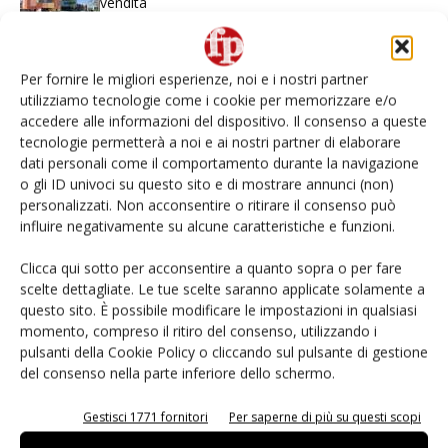
vendita
Non è una susina: è Metis… e può rivoluzionare la
categoria
Per fornire le migliori esperienze, noi e i nostri partner
utilizziamo tecnologie come i cookie per memorizzare e/o
accedere alle informazioni del dispositivo. Il consenso a queste
L’ortofrutta di Extra Supermercati tra localismo e
tecnologie permetterà a noi e ai nostri partner di elaborare
Ai #Repartofresh
dati personali come il comportamento durante la navigazione
o gli ID univoci su questo sito e di mostrare annunci (non)
Andamento prezzi ortofrutta in Italia al 27 luglio
personalizzati. Non acconsentire o ritirare il consenso può
2026
influire negativamente su alcune caratteristiche e funzioni.
Clicca qui sotto per acconsentire a quanto sopra o per fare
Leonardo Odorizzi: “Dobbiamo creare stupore nel
scelte dettagliate. Le tue scelte saranno applicate solamente a
punto di vendita” #vocidellortofrutta
questo sito. È possibile modificare le impostazioni in qualsiasi
momento, compreso il ritiro del consenso, utilizzando i
pulsanti della Cookie Policy o cliccando sul pulsante di gestione
del consenso nella parte inferiore dello schermo.
E-magazine
Gestisci 1771 fornitori
Per saperne di più su questi scopi