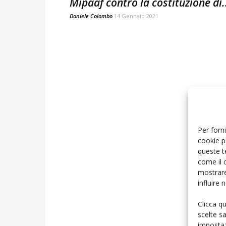
Mipaaf contro la costituzione di.
Daniele Colombo
14 Gennaio 2021
Per forni
cookie p
queste t
come il 
mostrare
influire
Clicca q
scelte s
impostaz