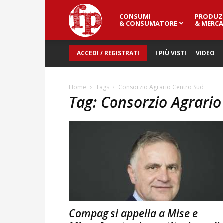
CONSUMI
PRODUZ
Fresh
& CONSUMATORE
& MERCA
ACCEDI / REGISTRATI
I PIÙ VISTI
VIDEO
Point
Home
Tags
Consorzio Agrario Centro Sud
Tag: Consorzio Agrari
Magazine
Compag si appella a Mise e