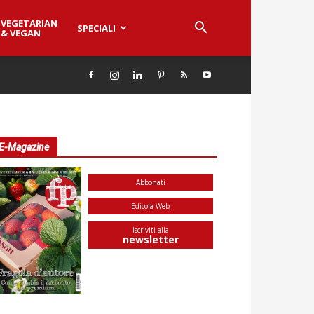
VEGETARIAN
SPECIALI
& VEGAN
E-Magazine
Abbonati
Edicola Web
Iscriviti alla
newsletter