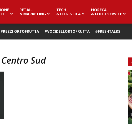
IONE
RETAIL
TECH
HORECA
TI
& MARKETING
& LOGISTICA
& FOOD SERVICE
PREZZI ORTOFRUTTA
#VOCIDELLORTOFRUTTA
#FRESHTALKS
o Centro Sud