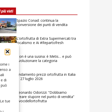
I più visti
Spazio Conad: continua la
conversione dei punti di vendita
L’ortofrutta di Extra Supermercati tra
localismo e Ai #Repartofresh
Non è una susina: è Metis… e può
rivoluzionare la categoria
 come i
senso a
Andamento prezzi ortofrutta in Italia
ali
al 27 luglio 2026
e di
o può
Leonardo Odorizzi: “Dobbiamo
creare stupore nel punto di vendita”
#vocidellortofrutta
 Le tue
o i