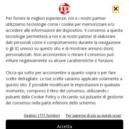
L’ortofrutta di Extra Supermercati tra localismo e
Ai #Repartofresh
Per fornire le migliori esperienze, noi e i nostri partner
utilizziamo tecnologie come i cookie per memorizzare e/o
Non è una susina: è Metis… e può rivoluzionare la
accedere alle informazioni del dispositivo. Il consenso a queste
categoria
tecnologie permetterà a noi e ai nostri partner di elaborare
dati personali come il comportamento durante la navigazione
o gli ID univoci su questo sito e di mostrare annunci (non)
Andamento prezzi ortofrutta in Italia al 27 luglio
2026
personalizzati. Non acconsentire o ritirare il consenso può
influire negativamente su alcune caratteristiche e funzioni.
Leonardo Odorizzi: “Dobbiamo creare stupore nel
Clicca qui sotto per acconsentire a quanto sopra o per fare
punto di vendita” #vocidellortofrutta
scelte dettagliate. Le tue scelte saranno applicate solamente a
questo sito. È possibile modificare le impostazioni in qualsiasi
momento, compreso il ritiro del consenso, utilizzando i
pulsanti della Cookie Policy o cliccando sul pulsante di gestione
del consenso nella parte inferiore dello schermo.
E-magazine
Gestisci 1771 fornitori
Per saperne di più su questi scopi
Accetta