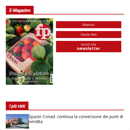
E-Magazine
Abbonati
Edicola Web
Iscriviti alla
newsletter
I più visti
Spazio Conad: continua la conversione dei punti di
vendita