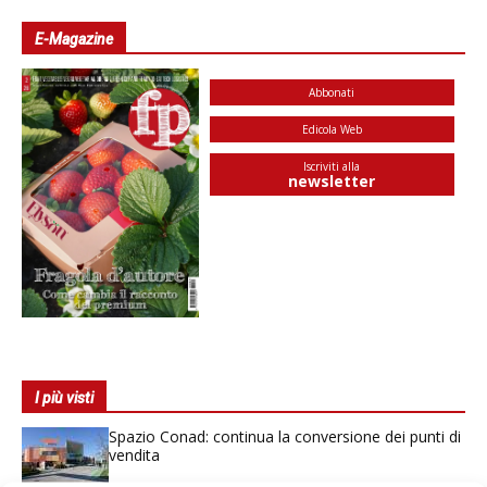
E-Magazine
Abbonati
Edicola Web
Iscriviti alla
newsletter
I più visti
Spazio Conad: continua la conversione dei punti di
vendita