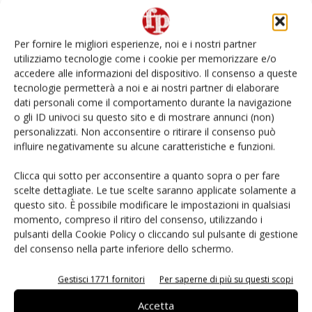
Non è una susina: è Metis… e può rivoluzionare la
categoria
Per fornire le migliori esperienze, noi e i nostri partner
utilizziamo tecnologie come i cookie per memorizzare e/o
L’ortofrutta di Extra Supermercati tra localismo e
accedere alle informazioni del dispositivo. Il consenso a queste
Ai #Repartofresh
tecnologie permetterà a noi e ai nostri partner di elaborare
dati personali come il comportamento durante la navigazione
o gli ID univoci su questo sito e di mostrare annunci (non)
Andamento prezzi ortofrutta in Italia al 27 luglio
2026
personalizzati. Non acconsentire o ritirare il consenso può
influire negativamente su alcune caratteristiche e funzioni.
Leonardo Odorizzi: “Dobbiamo creare stupore nel
Clicca qui sotto per acconsentire a quanto sopra o per fare
punto di vendita” #vocidellortofrutta
scelte dettagliate. Le tue scelte saranno applicate solamente a
questo sito. È possibile modificare le impostazioni in qualsiasi
momento, compreso il ritiro del consenso, utilizzando i
pulsanti della Cookie Policy o cliccando sul pulsante di gestione
del consenso nella parte inferiore dello schermo.
E-magazine
Gestisci 1771 fornitori
Per saperne di più su questi scopi
Accetta