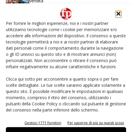
vendita
Non è una susina: è Metis… e può rivoluzionare la
categoria
Per fornire le migliori esperienze, noi e i nostri partner
utilizziamo tecnologie come i cookie per memorizzare e/o
accedere alle informazioni del dispositivo. Il consenso a queste
L’ortofrutta di Extra Supermercati tra localismo e
tecnologie permetterà a noi e ai nostri partner di elaborare
Ai #Repartofresh
dati personali come il comportamento durante la navigazione
o gli ID univoci su questo sito e di mostrare annunci (non)
Andamento prezzi ortofrutta in Italia al 27 luglio
personalizzati. Non acconsentire o ritirare il consenso può
2026
influire negativamente su alcune caratteristiche e funzioni.
Clicca qui sotto per acconsentire a quanto sopra o per fare
Leonardo Odorizzi: “Dobbiamo creare stupore nel
scelte dettagliate. Le tue scelte saranno applicate solamente a
punto di vendita” #vocidellortofrutta
questo sito. È possibile modificare le impostazioni in qualsiasi
momento, compreso il ritiro del consenso, utilizzando i
pulsanti della Cookie Policy o cliccando sul pulsante di gestione
del consenso nella parte inferiore dello schermo.
E-magazine
Gestisci 1771 fornitori
Per saperne di più su questi scopi