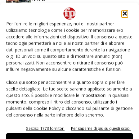
Non è una susina: è Metis… e può rivoluzionare la
categoria
Per fornire le migliori esperienze, noi e i nostri partner
utilizziamo tecnologie come i cookie per memorizzare e/o
accedere alle informazioni del dispositivo. Il consenso a queste
L’ortofrutta di Extra Supermercati tra localismo e
tecnologie permetterà a noi e ai nostri partner di elaborare
Ai #Repartofresh
dati personali come il comportamento durante la navigazione
o gli ID univoci su questo sito e di mostrare annunci (non)
Andamento prezzi ortofrutta in Italia al 27 luglio
personalizzati. Non acconsentire o ritirare il consenso può
2026
influire negativamente su alcune caratteristiche e funzioni.
Clicca qui sotto per acconsentire a quanto sopra o per fare
Apofruit, estate da record per il bio: Canova e
ViviToscano crescono a doppia cifra
scelte dettagliate. Le tue scelte saranno applicate solamente a
questo sito. È possibile modificare le impostazioni in qualsiasi
momento, compreso il ritiro del consenso, utilizzando i
pulsanti della Cookie Policy o cliccando sul pulsante di gestione
del consenso nella parte inferiore dello schermo.
E-magazine
Gestisci 1773 fornitori
Per saperne di più su questi scopi