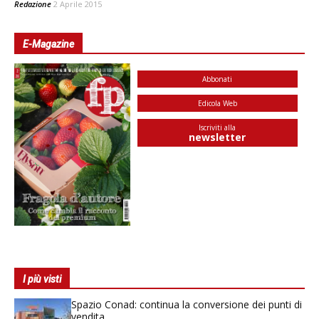
Redazione
2 Aprile 2015
E-Magazine
Abbonati
Edicola Web
Iscriviti alla
newsletter
I più visti
Spazio Conad: continua la conversione dei punti di
vendita