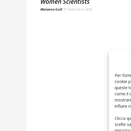
Women Scientists
Marianna Gulli
19 Settembre 2022
Per forni
cookie p
queste t
come il 
mostrare
influire
Clicca q
scelte s
impostaz