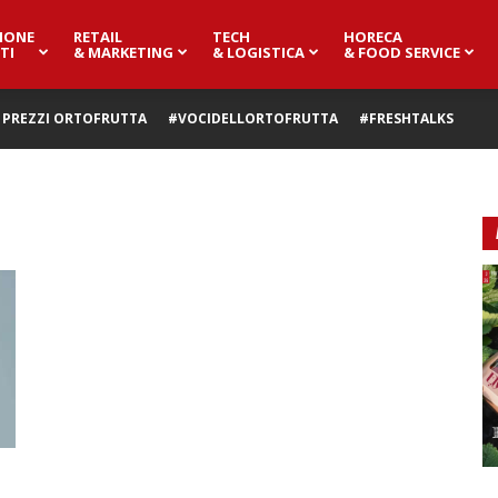
IONE
RETAIL
TECH
HORECA
TI
& MARKETING
& LOGISTICA
& FOOD SERVICE
PREZZI ORTOFRUTTA
#VOCIDELLORTOFRUTTA
#FRESHTALKS