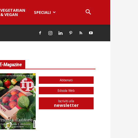
VEGETARIAN
SPECIALI
& VEGAN
E-Magazine
Abbonati
Edicola Web
Iscriviti alla
newsletter