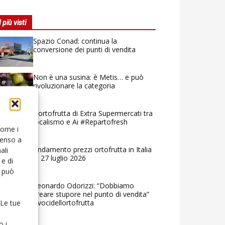
I più visti
Spazio Conad: continua la
conversione dei punti di vendita
Non è una susina: è Metis… e può
rivoluzionare la categoria
L’ortofrutta di Extra Supermercati tra
localismo e Ai #Repartofresh
 come i
senso a
Andamento prezzi ortofrutta in Italia
ali
al 27 luglio 2026
e di
o può
Leonardo Odorizzi: “Dobbiamo
creare stupore nel punto di vendita”
#vocidellortofrutta
 Le tue
o i