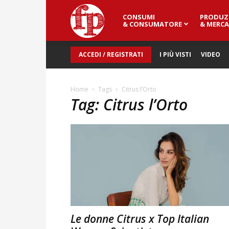
CONSUMI
PRODUZ
Fresh
& CONSUMATORE
& MERCA
ACCEDI / REGISTRATI
I PIÙ VISTI
VIDEO
Point
Home
Tags
Citrus l’Orto
Tag: Citrus l’Orto
Magazine
Le donne Citrus x Top Italian