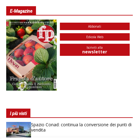
E-Magazine
Abbonati
Edicola Web
Iscriviti alla
newsletter
I più visti
Spazio Conad: continua la conversione dei punti di
vendita