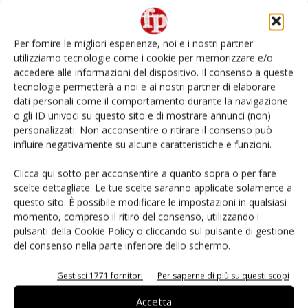
Non è una susina: è Metis… e può rivoluzionare la
categoria
Per fornire le migliori esperienze, noi e i nostri partner
utilizziamo tecnologie come i cookie per memorizzare e/o
L’ortofrutta di Extra Supermercati tra localismo e
accedere alle informazioni del dispositivo. Il consenso a queste
Ai #Repartofresh
tecnologie permetterà a noi e ai nostri partner di elaborare
dati personali come il comportamento durante la navigazione
o gli ID univoci su questo sito e di mostrare annunci (non)
Andamento prezzi ortofrutta in Italia al 27 luglio
2026
personalizzati. Non acconsentire o ritirare il consenso può
influire negativamente su alcune caratteristiche e funzioni.
Leonardo Odorizzi: “Dobbiamo creare stupore nel
Clicca qui sotto per acconsentire a quanto sopra o per fare
punto di vendita” #vocidellortofrutta
scelte dettagliate. Le tue scelte saranno applicate solamente a
questo sito. È possibile modificare le impostazioni in qualsiasi
momento, compreso il ritiro del consenso, utilizzando i
pulsanti della Cookie Policy o cliccando sul pulsante di gestione
del consenso nella parte inferiore dello schermo.
E-magazine
Gestisci 1771 fornitori
Per saperne di più su questi scopi
Accetta